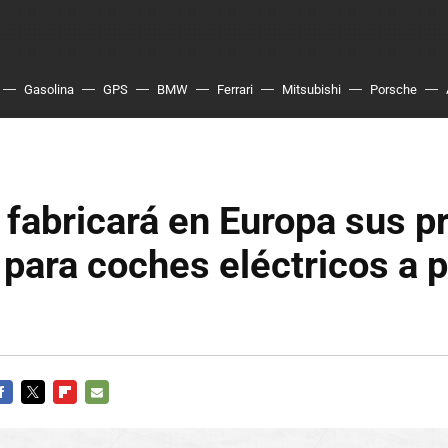
Gasolina
GPS
BMW
Ferrari
Mitsubishi
Porsche
fabricará en Europa sus p
 para coches eléctricos a p
ACEBOOK
TWITTER
FLIPBOARD
E-
MAIL