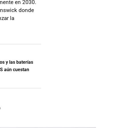
inente en 2030.
runswick donde
nzar la
os y las baterías
 S aún cuestan
o