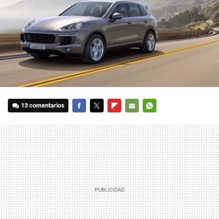
13 comentarios
FACEBOOK
TWITTER
FLIPBOARD
E-
WHATSAPP
MAIL