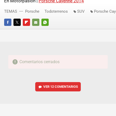
En Motorpasión |
Porsche Cayenne 2014
TEMAS
Porsche
Todoterrenos
SUV
Porsche Ca
FACEBOOK
TWITTER
FLIPBOARD
E-
WHATSAPP
MAIL
Comentarios cerrados
VER
12 COMENTARIOS