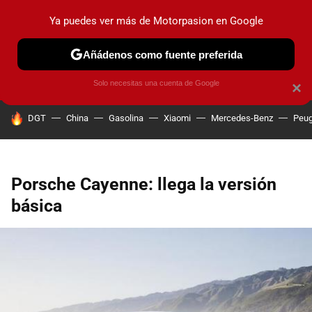
Ya puedes ver más de Motorpasion en Google
PRUEBAS
COCHES ELÉCTRICOS
OBSERVATORIO
F1
Añádenos como fuente preferida
Solo necesitas una cuenta de Google
×
HOY SE HABLA DE
DGT
China
Gasolina
Xiaomi
Mercedes-Benz
Peug
Porsche Cayenne: llega la versión
básica