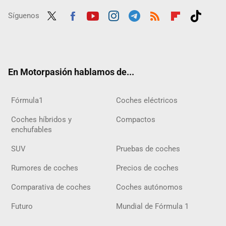
Síguenos
Twit
Fac
Yout
Inst
Tele
RSS
Flip
Tikt
ter
ebo
ube
agra
gra
boar
ok
ok
m
m
d
En Motorpasión hablamos de...
Fórmula1
Coches eléctricos
Coches híbridos y
Compactos
enchufables
SUV
Pruebas de coches
Rumores de coches
Precios de coches
Comparativa de coches
Coches autónomos
Futuro
Mundial de Fórmula 1