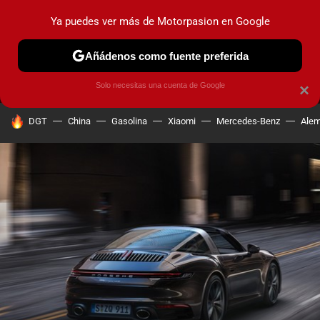
Ya puedes ver más de Motorpasion en Google
MENÚ
NUEVO
Añádenos como fuente preferida
PRUEBAS
COCHES ELÉCTRICOS
OBSERVATORIO
F1
Solo necesitas una cuenta de Google
×
HOY SE HABLA DE
DGT
China
Gasolina
Xiaomi
Mercedes-Benz
Alem