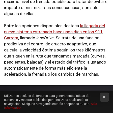
máximo nivel de frenada posible para tratar de evitar el
impacto o minimizar sus consecuencias, son solo
algunas de ellas.
Entre las opciones disponibles destaca
la llegada del
nuevo sistema estrenado hace unos días en los 911
Carrera
, llamado
InnoDrive
. Se trata de una función
predictiva del control de crucero adaptativo, que
calcula la velocidad óptima según los tres kilómetros
que siguen en la ruta que tengamos marcada (curvas,
pendientes, bajadas) y el estado del tráfico, ajustando
automáticamente de forma más eficiente la
aceleración, la frenada o los cambios de marchas.
Utilizamos cookies de terceros para generar estadísticas de
audiencia y mostrar publicidad personalizada analizando tu
navegación. Si sigues navegando estarás aceptando su uso.
Más
información