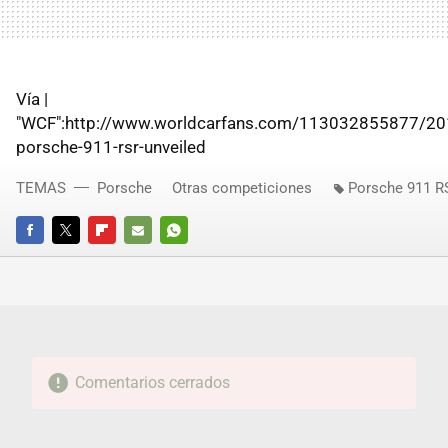
Vía |
"WCF":http://www.worldcarfans.com/113032855877/20
porsche-911-rsr-unveiled
TEMAS
Porsche
Otras competiciones
Porsche 911 R
FACEBOOK
TWITTER
FLIPBOARD
E-
WHATSAPP
MAIL
Comentarios cerrados