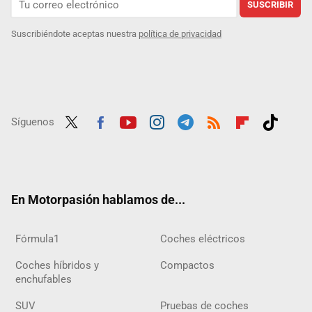
SUSCRIBIR
Suscribiéndote aceptas nuestra
política de privacidad
Síguenos
Twit
Fac
Yout
Inst
Tele
RSS
Flip
Tikt
ter
ebo
ube
agra
gra
boar
ok
ok
m
m
d
En Motorpasión hablamos de...
Fórmula1
Coches eléctricos
Coches híbridos y
Compactos
enchufables
SUV
Pruebas de coches