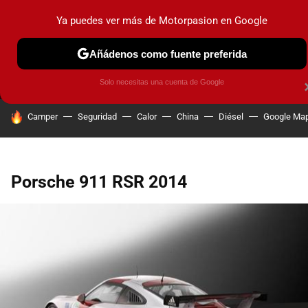
Ya puedes ver más de Motorpasion en Google
MENÚ
NUEVO
Añádenos como fuente preferida
PRUEBAS
COCHES ELÉCTRICOS
OBSERVATORIO
F1
Solo necesitas una cuenta de Google
HOY SE HABLA DE
Camper
Seguridad
Calor
China
Diésel
Google Ma
Porsche 911 RSR 2014