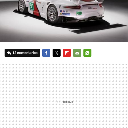
12 comentarios
FACEBOOK
TWITTER
FLIPBOARD
E-
WHATSAPP
MAIL