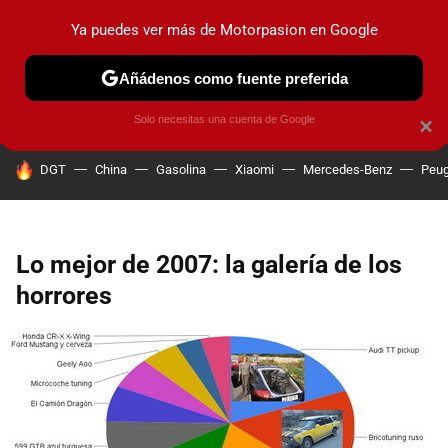
Ya puedes ver más de Motorpasion en Google
PRUEBAS
COCHES ELÉCTRICOS
OBSERVATORIO
F1
Añádenos como fuente preferida
Solo necesitas una cuenta de Google
×
HOY SE HABLA DE
DGT
China
Gasolina
Xiaomi
Mercedes-Benz
Peug
Lo mejor de 2007: la galería de los
horrores