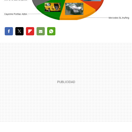
FACEBOOK
TWITTER
FLIPBOARD
E-
WHATSAPP
MAIL