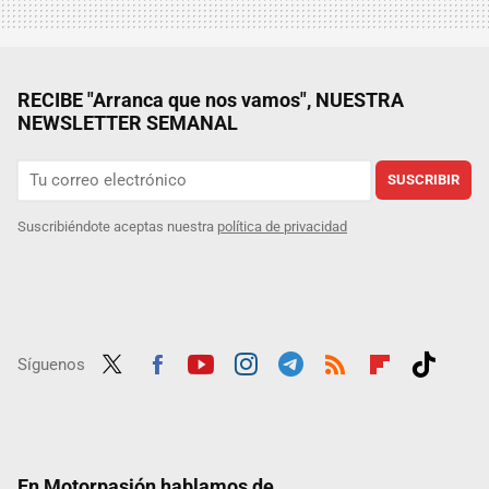
RECIBE "Arranca que nos vamos", NUESTRA
NEWSLETTER SEMANAL
SUSCRIBIR
Suscribiéndote aceptas nuestra
política de privacidad
Síguenos
Twit
Fac
Yout
Inst
Tele
RSS
Flip
Tikt
ter
ebo
ube
agra
gra
boar
ok
ok
m
m
d
En Motorpasión hablamos de...