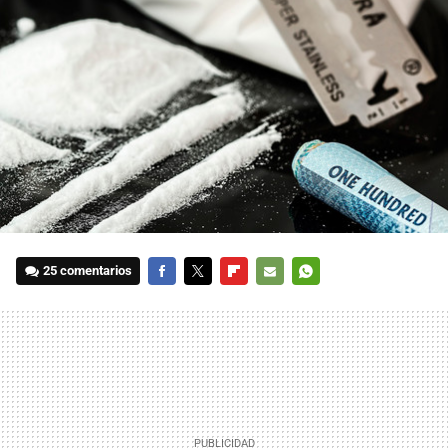
25 comentarios
FACEBOOK
TWITTER
FLIPBOARD
E-
WHATSAPP
MAIL