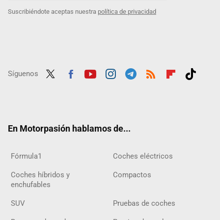
Suscribiéndote aceptas nuestra
política de privacidad
Síguenos
Twit
Fac
Yout
Inst
Tele
RSS
Flip
Tikt
ter
ebo
ube
agra
gra
boar
ok
ok
m
m
d
En Motorpasión hablamos de...
Fórmula1
Coches eléctricos
Coches híbridos y
Compactos
enchufables
SUV
Pruebas de coches