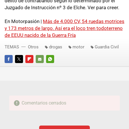
delito de contrabando según lo determinado por el
Juzgado de Instrucción nº 3 de Elche. Ver para creer.
En Motorpasión |
Más de 4.000 CV, 54 ruedas motrices
y 173 metros de largo. Así era el loco tren todoterreno
de EEUU nacido de la Guerra Fría
TEMAS
Otros
drogas
motor
Guardia Civil
FACEBOOK
TWITTER
FLIPBOARD
E-
WHATSAPP
MAIL
Comentarios cerrados