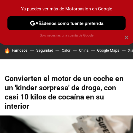
Ya puedes ver más de Motorpasion en Google
PRUEBAS
COCHES ELÉCTRICOS
OBSERVATORIO
F1
Añádenos como fuente preferida
Solo necesitas una cuenta de Google
×
HOY SE HABLA DE
Famosos
Seguridad
Calor
China
Google Maps
Xi
Convierten el motor de un coche en
un 'kinder sorpresa' de droga, con
casi 10 kilos de cocaína en su
interior