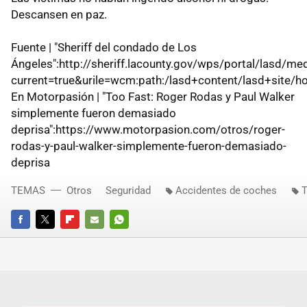
Descansen en paz.
Fuente | "Sheriff del condado de Los
Ángeles":http://sheriff.lacounty.gov/wps/portal/lasd/med
current=true&urile=wcm:path:/lasd+content/lasd+site/
En Motorpasión | "Too Fast: Roger Rodas y Paul Walker
simplemente fueron demasiado
deprisa":https://www.motorpasion.com/otros/roger-
rodas-y-paul-walker-simplemente-fueron-demasiado-
deprisa
TEMAS
Otros
Seguridad
Accidentes de coches
T
FACEBOOK
TWITTER
FLIPBOARD
E-
WHATSAPP
MAIL