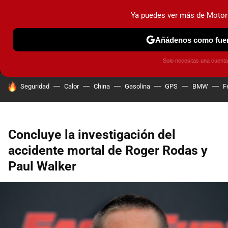
Ya puedes ver más de Motor
MENÚ
NUEVO
Añádenos como fuen
PRUEBAS
COCHES ELÉCTRICOS
OBSERVATORIO
F1
Solo necesitas una cuent
HOY SE HABLA DE
Seguridad
Calor
China
Gasolina
GPS
BMW
F
Concluye la investigación del
accidente mortal de Roger Rodas y
Paul Walker