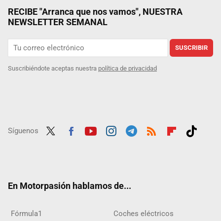
RECIBE "Arranca que nos vamos", NUESTRA
NEWSLETTER SEMANAL
SUSCRIBIR
Suscribiéndote aceptas nuestra
política de privacidad
Síguenos
Twit
Fac
Yout
Inst
Tele
RSS
Flip
Tikt
ter
ebo
ube
agra
gra
boar
ok
ok
m
m
d
En Motorpasión hablamos de...
Fórmula1
Coches eléctricos