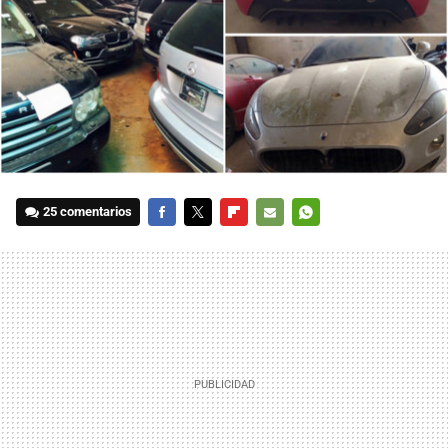
25 comentarios
FACEBOOK
TWITTER
FLIPBOARD
E-
WHATSAPP
MAIL