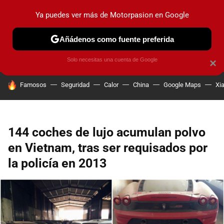
Ya puedes ver más de Motorpasion en Google
PRUEBAS
COCHES ELÉCTRICOS
OBSERVATORIO
F1
Añádenos como fuente preferida
Solo necesitas una cuenta de Google
×
HOY SE HABLA DE
Famosos
Seguridad
Calor
China
Google Maps
Xi
144 coches de lujo acumulan polvo
en Vietnam, tras ser requisados por
la policía en 2013