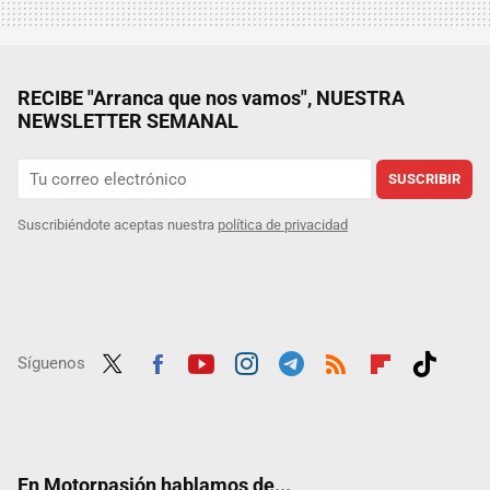
RECIBE "Arranca que nos vamos", NUESTRA
NEWSLETTER SEMANAL
SUSCRIBIR
Suscribiéndote aceptas nuestra
política de privacidad
Síguenos
Twit
Fac
Yout
Inst
Tele
RSS
Flip
Tikt
ter
ebo
ube
agra
gra
boar
ok
ok
m
m
d
En Motorpasión hablamos de...