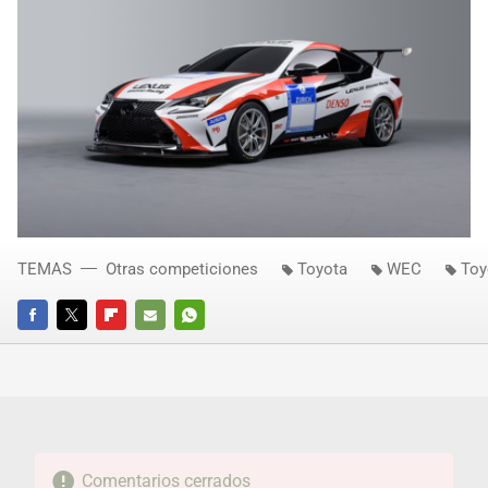
TEMAS
Otras competiciones
Toyota
WEC
Toy
FACEBOOK
TWITTER
FLIPBOARD
E-
WHATSAPP
MAIL
Comentarios cerrados