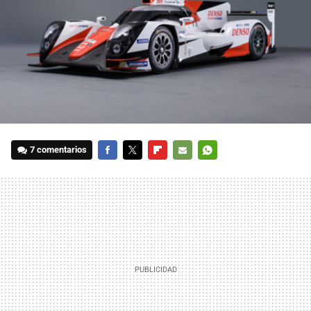
7 comentarios
FACEBOOK
TWITTER
FLIPBOARD
E-
WHATSAPP
MAIL