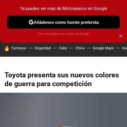
Ya puedes ver más de Motorpasion en Google
PRUEBAS
COCHES ELÉCTRICOS
OBSERVATORIO
F1
Añádenos como fuente preferida
Solo necesitas una cuenta de Google
×
HOY SE HABLA DE
Famosos
Seguridad
Calor
China
Google Maps
Xi
Toyota presenta sus nuevos colores
de guerra para competición