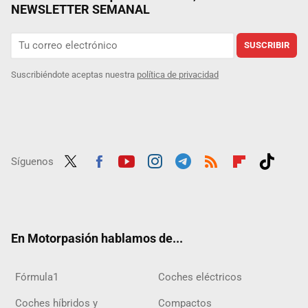
NEWSLETTER SEMANAL
SUSCRIBIR
Suscribiéndote aceptas nuestra
política de privacidad
Síguenos
Twit
Fac
Yout
Inst
Tele
RSS
Flip
Tikt
ter
ebo
ube
agra
gra
boar
ok
ok
m
m
d
En Motorpasión hablamos de...
Fórmula1
Coches eléctricos
Coches híbridos y
Compactos