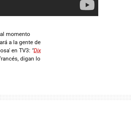
e al momento
ará a la gente de
cosa' en TV3:
"
Dix
rancés, digan lo