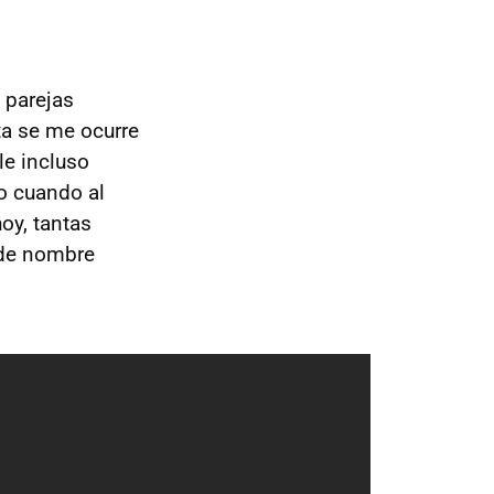
 parejas
ta se me ocurre
le incluso
 o cuando al
oy, tantas
 de nombre