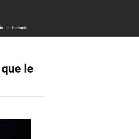
ña
Incendio
 que le