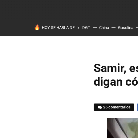
HOY SE HABLA DE
DGT
China
Gasolina
Samir, e
digan c
25 comentarios