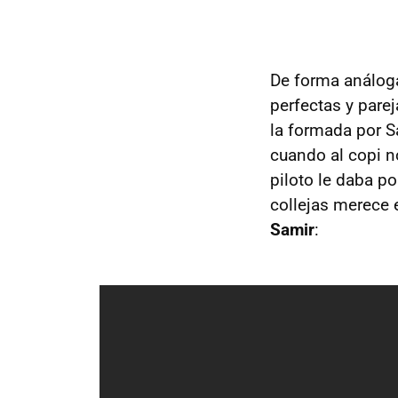
De forma análoga
perfectas y pare
la formada por S
cuando al copi n
piloto le daba p
collejas merece 
Samir
: