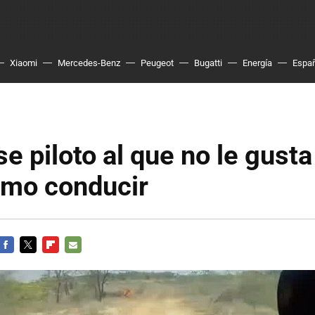
Xiaomi
Mercedes-Benz
Peugeot
Bugatti
Energía
Espa
se piloto al que no le gusta
ómo conducir
FACEBOOK
TWITTER
FLIPBOARD
E-
MAIL