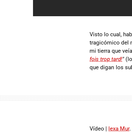
Visto lo cual, h
tragicómico del 
mi tierra que ve
fois trop tard!
"
(l
que digan los su
Vídeo |
lexa Mur