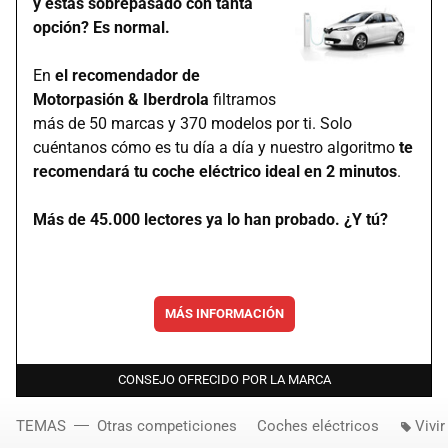
y estás sobrepasado con tanta
opción? Es normal.
En
el recomendador de
Motorpasión & Iberdrola
filtramos
más de 50 marcas y 370 modelos por ti. Solo
cuéntanos cómo es tu día a día y nuestro algoritmo
te
recomendará tu coche eléctrico ideal en 2 minutos
.
Más de 45.000 lectores ya lo han probado. ¿Y tú?
MÁS INFORMACIÓN
CONSEJO OFRECIDO POR LA MARCA
TEMAS
Otras competiciones
Coches eléctricos
Vivir