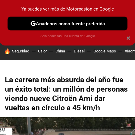
Ya puedes ver más de Motorpasion en Google
PRUEBAS
COCHES ELÉCTRICOS
OBSERVATORIO
F1
Añádenos como fuente preferida
Solo necesitas una cuenta de Google
×
HOY SE HABLA DE
Seguridad
Calor
China
Diésel
Google Maps
Xiaom
La carrera más absurda del año fue
un éxito total: un millón de personas
viendo nueve Citroën Ami dar
vueltas en círculo a 45 km/h