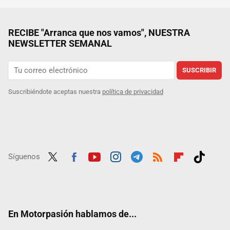
RECIBE "Arranca que nos vamos", NUESTRA
NEWSLETTER SEMANAL
SUSCRIBIR
Suscribiéndote aceptas nuestra
política de privacidad
Síguenos
Twit
Fac
Yout
Inst
Tele
RSS
Flip
Tikt
ter
ebo
ube
agra
gra
boar
ok
ok
m
m
d
En Motorpasión hablamos de...