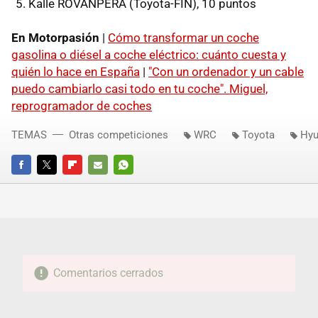
Kalle ROVANPERÄ (Toyota-FIN), 10 puntos
En Motorpasión
|
Cómo transformar un coche
gasolina o diésel a coche eléctrico: cuánto cuesta y
quién lo hace en España
|
"Con un ordenador y un cable
puedo cambiarlo casi todo en tu coche". Miguel,
reprogramador de coches
TEMAS
Otras competiciones
WRC
Toyota
Hyu
FACEBOOK
TWITTER
FLIPBOARD
E-
WHATSAPP
MAIL
Comentarios cerrados