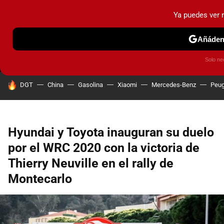
Ya puedes ver
MENÚ
NUEVO
Añádeno
PRUEBAS
COCHES ELÉCTRICOS
OBSERVATORIO
F1
Solo ne
HOY SE HABLA DE
DGT
China
Gasolina
Xiaomi
Mercedes-Benz
Peug
Hyundai y Toyota inauguran su duelo
por el WRC 2020 con la victoria de
Thierry Neuville en el rally de
Montecarlo