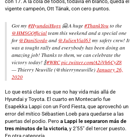
con 17. A la cola de todos, todavía en blanco, queda el
vigente campeón, Ott Tänak, con cero puntos.
Got my
#HyundaiHugs
🤗 A huge
#ThankYou
to the
@HMSGOfficial
team this weekend and a special one
for
@DaniSordo
and
@JulienVial63
my safety crew! It
was a tought rally and everybody has been doing an
amazing job! Thanks to them, we can celebrate the
victory today! 🍾
#WRC
pic.twitter.com/A2iVh6CyZ8
— Thierry Neuville (@thierryneuville)
January 26,
2020
Lo que está claro es que no hay vida más allá de
Hyundai y Toyota. El cuarto en Montecarlo fue
Esapekka Lappi con un Ford Fiesta, que aprovechó un
error del mítico Sébastien Loeb para quedarse a las
puertas del podio. Pero
a Lappi le separaron más de
tres minutos de la victoria
, y 2'55" del tercer puesto.
En otra categoría.