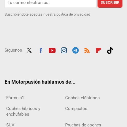
SUSCRIBIR
Suscribiéndote aceptas nuestra
política de privacidad
Síguenos
Twit
Fac
Yout
Inst
Tele
RSS
Flip
Tikt
ter
ebo
ube
agra
gra
boar
ok
ok
m
m
d
En Motorpasión hablamos de...
Fórmula1
Coches eléctricos
Coches híbridos y
Compactos
enchufables
SUV
Pruebas de coches