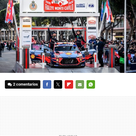
2 comentarios
FACEBOOK
TWITTER
FLIPBOARD
E-
WHATSAPP
MAIL