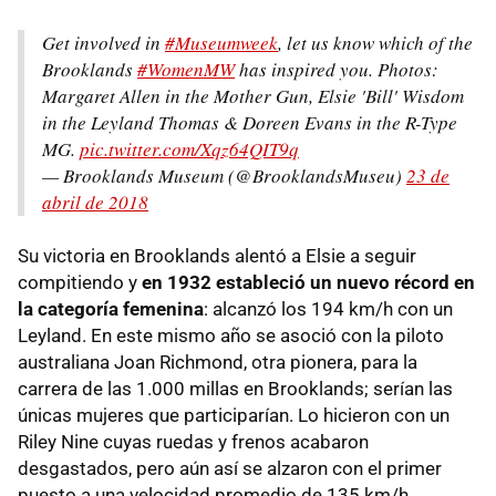
Get involved in
#Museumweek
, let us know which of the
Brooklands
#WomenMW
has inspired you. Photos:
Margaret Allen in the Mother Gun, Elsie 'Bill' Wisdom
in the Leyland Thomas & Doreen Evans in the R-Type
MG.
pic.twitter.com/Xqz64QIT9q
— Brooklands Museum (@BrooklandsMuseu)
23 de
abril de 2018
Su victoria en Brooklands alentó a Elsie a seguir
compitiendo y
en 1932 estableció un nuevo récord en
la categoría femenina
: alcanzó los 194 km/h con un
Leyland. En este mismo año se asoció con la piloto
australiana Joan Richmond, otra pionera, para la
carrera de las 1.000 millas en Brooklands; serían las
únicas mujeres que participarían. Lo hicieron con un
Riley Nine cuyas ruedas y frenos acabaron
desgastados, pero aún así se alzaron con el primer
puesto a una velocidad promedio de 135 km/h.