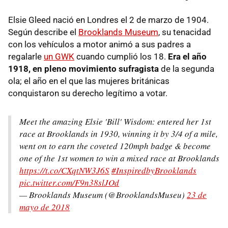
Elsie Gleed nació en Londres el 2 de marzo de 1904.
Según describe el
Brooklands Museum
, su tenacidad
con los vehículos a motor animó a sus padres a
regalarle
un GWK
cuando cumplió los 18.
Era el año
1918, en pleno movimiento sufragista
de la segunda
ola; el año en el que las mujeres británicas
conquistaron su derecho legítimo a votar.
Meet the amazing Elsie 'Bill' Wisdom: entered her 1st
race at Brooklands in 1930, winning it by 3/4 of a mile,
went on to earn the coveted 120mph badge & become
one of the 1st women to win a mixed race at Brooklands
https://t.co/CXqtNW3J6S
#InspiredbyBrooklands
pic.twitter.com/F9n38slJOd
— Brooklands Museum (@BrooklandsMuseu)
23 de
mayo de 2018