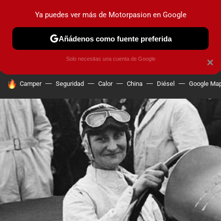
Ya puedes ver más de Motorpasion en Google
PRUEBAS
COCHES ELÉCTRICOS
OBSERVATORIO
F1
Añádenos como fuente preferida
Solo necesitas una cuenta de Google
×
HOY SE HABLA DE
Camper
Seguridad
Calor
China
Diésel
Google Ma