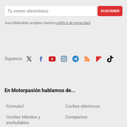
SUSCRIBIR
Suscribiéndote aceptas nuestra
política de privacidad
Síguenos
Twit
Fac
Yout
Inst
Tele
RSS
Flip
Tikt
ter
ebo
ube
agra
gra
boar
ok
ok
m
m
d
En Motorpasión hablamos de...
Fórmula1
Coches eléctricos
Coches híbridos y
Compactos
enchufables