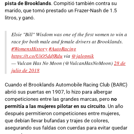
pista de Brooklands
. Compitió también contra su
marido, que tomó prestado un Frazer-Nash de 1.5
litros, y ganó.
Elsie "Bill" Wisdom was one of the first women to win a
race for both male and female drivers at Brooklands.
#WomensHistory
#AutoRacing
https://t.co/UiO5ddfRdu
via
@jalopnik
— Vulcan Has No Moon (@VulcanHasNoMoon)
28 de
julio de 2018
Cuando el Brooklands Automobile Racing Club (BARC)
abrió sus puertas en 1907, lo hizo para albergar
competiciones entre las grandes marcas, pero
no
permitía a las mujeres pilotar en su circuito
. Un año
después permitieron competiciones entre mujeres,
que debían llevar bufandas y trajes de colores,
asegurando sus faldas con cuerdas para evitar quedar