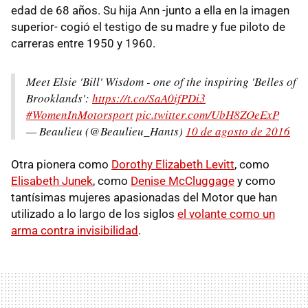
edad de 68 años. Su hija Ann -junto a ella en la imagen
superior- cogió el testigo de su madre y fue piloto de
carreras entre 1950 y 1960.
Meet Elsie 'Bill' Wisdom - one of the inspiring 'Belles of
Brooklands':
https://t.co/SaA0ifPDi3
#WomenInMotorsport
pic.twitter.com/UbH8ZOeExP
— Beaulieu (@Beaulieu_Hants)
10 de agosto de 2016
Otra pionera como
Dorothy Elizabeth Levitt
, como
Elisabeth Junek
, como
Denise McCluggage
y como
tantísimas mujeres apasionadas del Motor que han
utilizado a lo largo de los siglos
el volante como un
arma contra invisibilidad
.