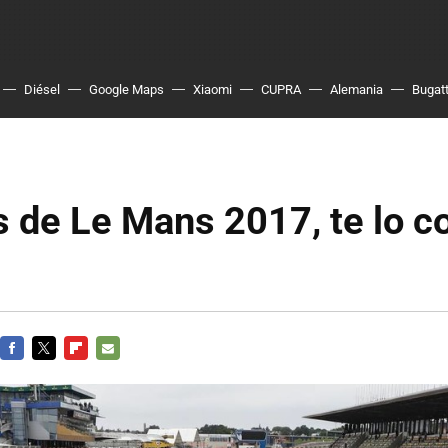
Diésel
Google Maps
Xiaomi
CUPRA
Alemania
Bugatt
s de Le Mans 2017, te lo 
FACEBOOK
TWITTER
FLIPBOARD
E-
MAIL