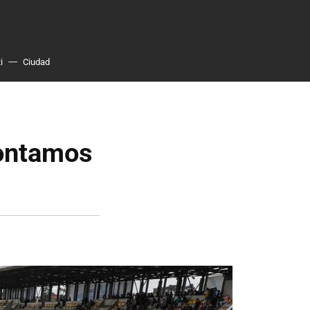
i
Ciudad
contamos