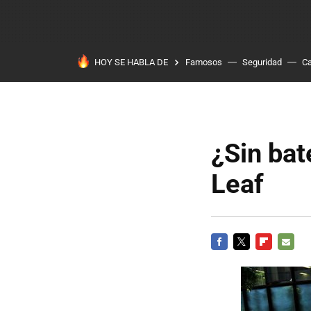
HOY SE HABLA DE
Famosos
Seguridad
Ca
¿Sin bate
Leaf
FACEBOOK
TWITTER
FLIPBOARD
E-
MAIL