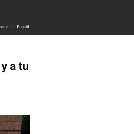
mania
Bugatti
y a tu