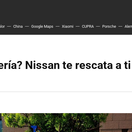
lor
China
Google Maps
Xiaomi
CUPRA
Porsche
Ale
ría? Nissan te rescata a ti 