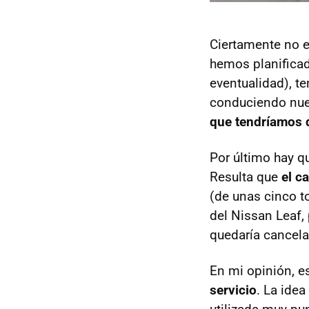
Ciertamente no e
hemos planificad
eventualidad), t
conduciendo nues
que tendríamos q
Por último hay qu
Resulta que
el c
(de unas cinco to
del Nissan Leaf,
quedaría cancela
En mi opinión, e
servicio
. La ide