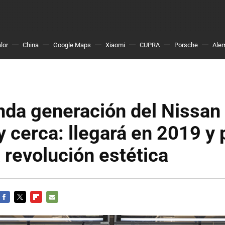
lor
China
Google Maps
Xiaomi
CUPRA
Porsche
Ale
nda generación del Nissan
 cerca: llegará en 2019 y
 revolución estética
FACEBOOK
TWITTER
FLIPBOARD
E-
MAIL