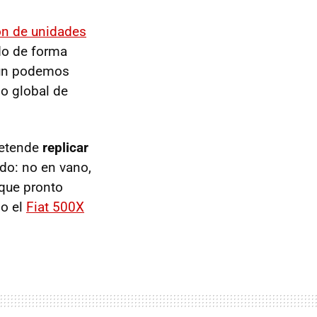
lón de unidades
o de forma
gún podemos
ño global de
retende
replicar
do: no en vano,
 que pronto
o el
Fiat 500X