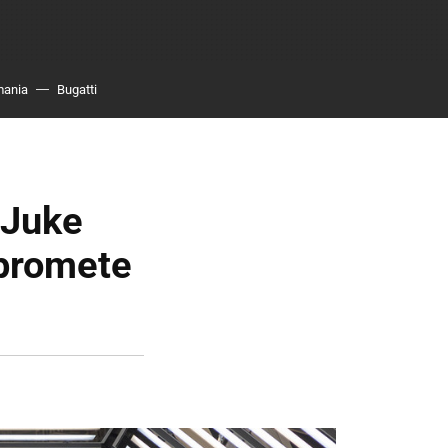
mania
Bugatti
 Juke
 promete