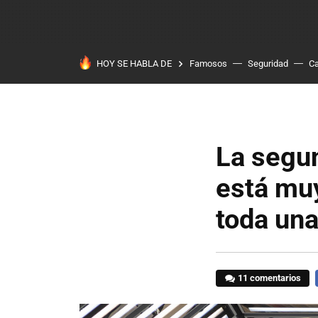
HOY SE HABLA DE
Famosos
Seguridad
Ca
La segu
está muy
toda una
11 comentarios