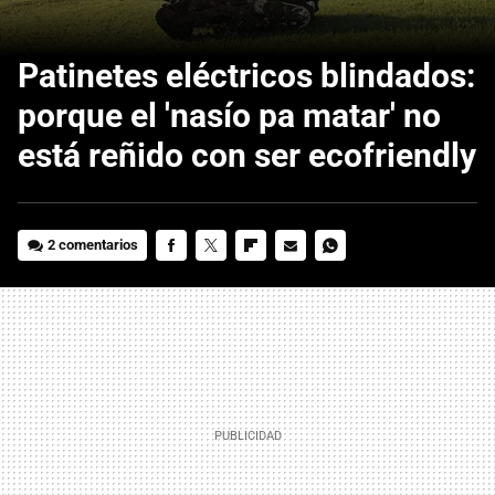
Patinetes eléctricos blindados:
porque el 'nasío pa matar' no
está reñido con ser ecofriendly
2 comentarios
FACEBOOK
TWITTER
FLIPBOARD
E-
WHATSAPP
MAIL