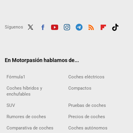
Síguenos
Twit
Fac
Yout
Inst
Tele
RSS
Flip
Tikt
ter
ebo
ube
agra
gra
boar
ok
ok
m
m
d
En Motorpasión hablamos de...
Fórmula1
Coches eléctricos
Coches híbridos y
Compactos
enchufables
SUV
Pruebas de coches
Rumores de coches
Precios de coches
Comparativa de coches
Coches autónomos