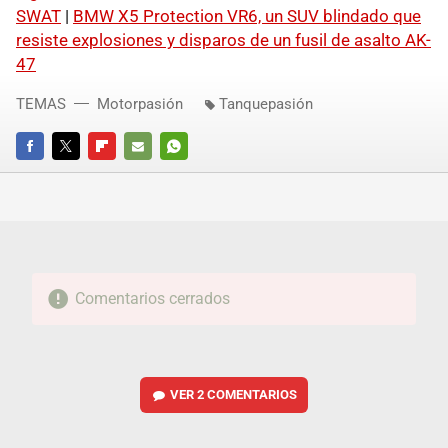
SWAT
|
BMW X5 Protection VR6, un SUV blindado que
resiste explosiones y disparos de un fusil de asalto AK-
47
TEMAS
Motorpasión
Tanquepasión
FACEBOOK
TWITTER
FLIPBOARD
E-
WHATSAPP
MAIL
Comentarios cerrados
VER
2 COMENTARIOS