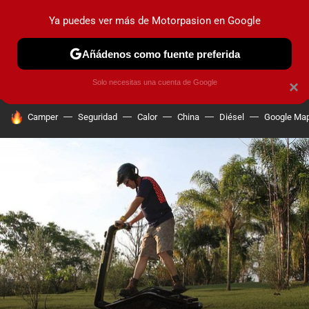
Ya puedes ver más de Motorpasion en Google
PRUEBAS
COCHES ELÉCTRICOS
OBSERVATORIO
F1
Añádenos como fuente preferida
Solo necesitas una cuenta de Google
×
HOY SE HABLA DE
Camper
Seguridad
Calor
China
Diésel
Google Ma