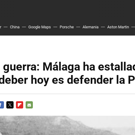
r
China
Google Maps
Porsche
Alemania
Aston Martin
 guerra: Málaga ha estalla
deber hoy es defender la P
ACEBOOK
TWITTER
FLIPBOARD
E-
MAIL