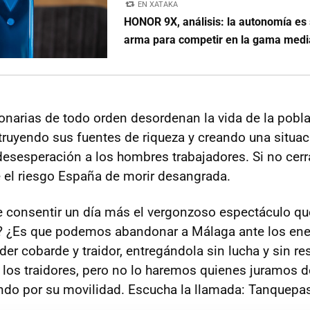
EN XATAKA
HONOR 9X, análisis: la autonomía es
arma para competir en la gama medi
onarias de todo orden desordenan la vida de la pobl
truyendo sus fuentes de riqueza y creando una situa
 desesperación a los hombres trabajadores. Si no ce
re el riesgo España de morir desangrada.
e consentir un día más el vergonzoso espectáculo q
 ¿Es que podemos abandonar a Málaga ante los ene
der cobarde y traidor, entregándola sin lucha y sin re
 los traidores, pero no lo haremos quienes juramos d
do por su movilidad. Escucha la llamada: Tanquepa