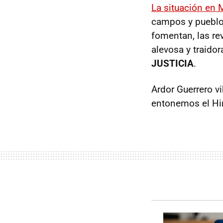
La situación en 
campos y pueblos
fomentan, las rev
alevosa y traido
JUSTICIA
.
Ardor Guerrero v
entonemos el Him