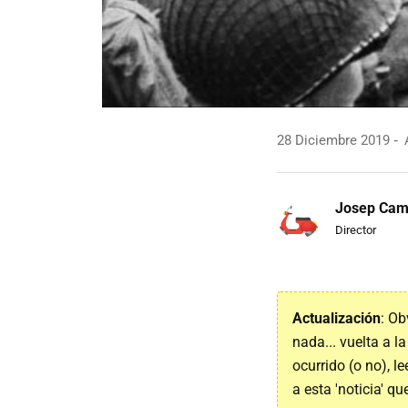
28 Diciembre 2019
A
Josep Ca
Director
Actualización
: Ob
nada... vuelta a 
ocurrido (o no), l
a esta 'noticia' q