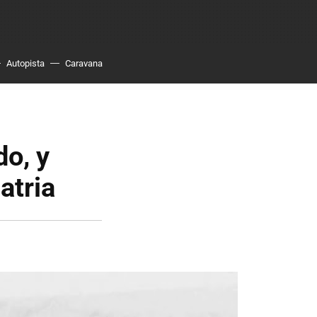
Autopista
Caravana
do, y
atria