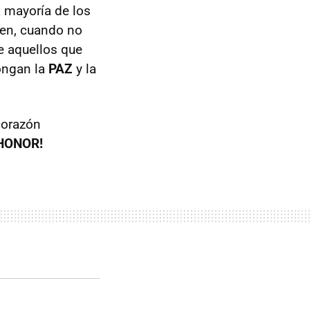
la mayoría de los
den, cuando no
re aquellos que
ongan la
PAZ
y la
corazón
HONOR!