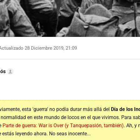
ctualizado 28 Diciembre 2019, 21:09
mós
viamente, esta 'guerra' no podía durar más allá del
Día de los I
la normalidad en este mundo de locos en el que vivimos. Para sa
ee
Parte de guerra: War is Over (y Tanquepasión, también)
. Ah, y
ue estás leyendo ahora. No seas inocente...