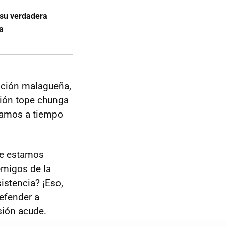
 su verdadera
a
ación malagueña,
ción tope chunga
rramos a tiempo
ue estamos
migos de la
sistencia? ¡Eso,
efender a
sión acude.