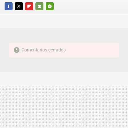
FACEBOOK
TWITTER
FLIPBOARD
E-
WHATSAPP
MAIL
Comentarios cerrados