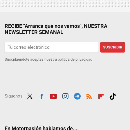
RECIBE "Arranca que nos vamos", NUESTRA
NEWSLETTER SEMANAL
SUSCRIBIR
Suscribiéndote aceptas nuestra
política de privacidad
Síguenos
Twit
Fac
Yout
Inst
Tele
RSS
Flip
Tikt
ter
ebo
ube
agra
gra
boar
ok
ok
m
m
d
En Motorpasión hablamos de...