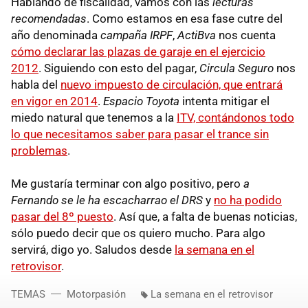
Hablando de fiscalidad, vamos con las
lecturas
recomendadas
. Como estamos en esa fase cutre del
año denominada
campaña IRPF
,
ActiBva
nos cuenta
cómo declarar las plazas de garaje en el ejercicio
2012
. Siguiendo con esto del pagar,
Circula Seguro
nos
habla del
nuevo impuesto de circulación, que entrará
en vigor en 2014
.
Espacio Toyota
intenta mitigar el
miedo natural que tenemos a la
ITV, contándonos todo
lo que necesitamos saber para pasar el trance sin
problemas
.
Me gustaría terminar con algo positivo, pero
a
Fernando se le ha
escacharrao
el DRS
y
no ha podido
pasar del 8º puesto
. Así que, a falta de buenas noticias,
sólo puedo decir que os quiero mucho. Para algo
servirá, digo yo. Saludos desde
la semana en el
retrovisor
.
TEMAS
Motorpasión
La semana en el retrovisor