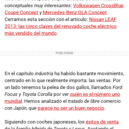
conceptuales muy interesantes
:
Volkswagen CrossBlue
Coupé Concept
y
Mercedes-Benz GLA Concept
.
Cerramos esta sección con el artículo:
Nissan LEAF
2013: las cinco claves del renovado coche eléctrico
más vendido del mundo
.
En el capítulo
industria
ha habido bastante movimiento,
centrado en lo que realmente importa: las ventas. Por
un lado tenemos la pelea de dos gallos, llamados
Ford
Focus
y
Toyota Corolla
por ver
quién es el número uno
mundial
. Hemos analizado el
tratado de libre comercio
con Japón
, que
parece no ser un buen negocio
.
Siguiendo con coches japoneses, los
éxitos de venta
de la
familia híbrida de Toyota y Lexus
. Acotando el