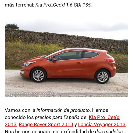
más terrenal:
Kia Pro_Cee’d 1.6 GDI 135
.
Vamos con la
información de producto
. Hemos
conocido los
precios para España
del
Kia Pro_Cee’d
2013
,
Range Rover Sport 2013
y
Lancia Voyager 2013
.
Nos hemos ocupado en profundidad de
dos modelos