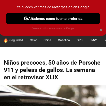
Ya puedes ver más de Motorpasion en Google
PRUEBAS
COCHES ELÉCTRICOS
OBSERVATORIO
F1
Añádenos como fuente preferida
Solo necesitas una cuenta de Google
×
HOY SE HABLA DE
Seguridad
Calor
China
Gasolina
GPS
BMW
F
Niños precoces, 50 años de Porsche
911 y peleas de gallos. La semana
en el retrovisor XLIX