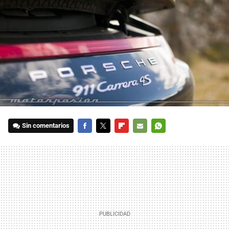
Sin comentarios
FACEBOOK
TWITTER
FLIPBOARD
E-
WHATSAPP
MAIL