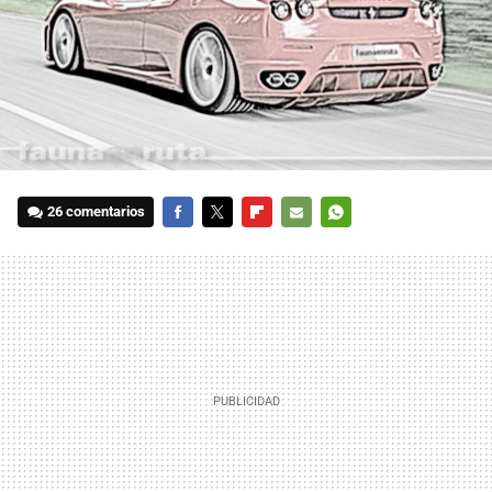
26 comentarios
FACEBOOK
TWITTER
FLIPBOARD
E-
WHATSAPP
MAIL