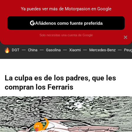
Ya puedes ver más de Motorpasion en Google
MENÚ
NUEVO
Añádenos como fuente preferida
PRUEBAS
COCHES ELÉCTRICOS
OBSERVATORIO
F1
Solo necesitas una cuenta de Google
×
HOY SE HABLA DE
DGT
China
Gasolina
Xiaomi
Mercedes-Benz
Peug
La culpa es de los padres, que les
compran los Ferraris