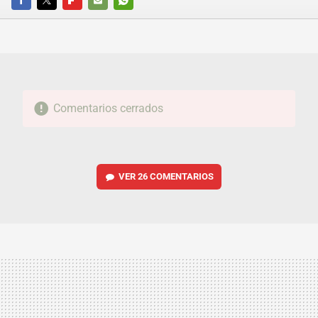
FACEBOOK
TWITTER
FLIPBOARD
E-
WHATSAPP
MAIL
Comentarios cerrados
VER
26 COMENTARIOS