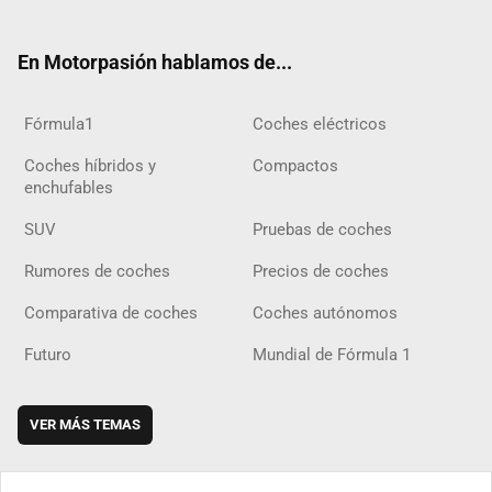
ter
ebo
ube
agra
gra
boar
ok
ok
m
m
d
En Motorpasión hablamos de...
Fórmula1
Coches eléctricos
Coches híbridos y
Compactos
enchufables
SUV
Pruebas de coches
Rumores de coches
Precios de coches
Comparativa de coches
Coches autónomos
Futuro
Mundial de Fórmula 1
VER MÁS TEMAS