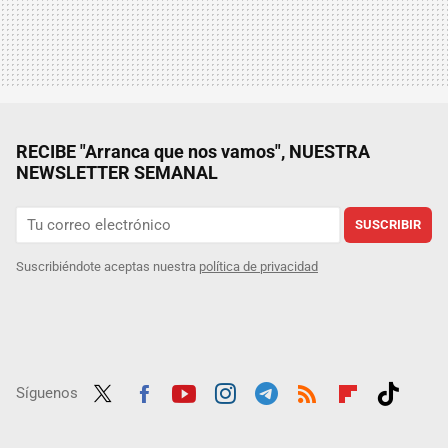
RECIBE "Arranca que nos vamos", NUESTRA
NEWSLETTER SEMANAL
SUSCRIBIR
Suscribiéndote aceptas nuestra
política de privacidad
Síguenos
Twit
Fac
Yout
Inst
Tele
RSS
Flip
Tikt