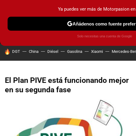
Ya puedes ver más de Motorpasion en
MENÚ
NUEVO
Añádenos como fuente prefer
PRUEBAS
COCHES ELÉCTRICOS
OBSERVATORIO
F1
Solo necesitas una cuenta de Google
HOY SE HABLA DE
DGT
China
Diésel
Gasolina
Xiaomi
Mercedes-Be
El Plan PIVE está funcionando mejor
en su segunda fase