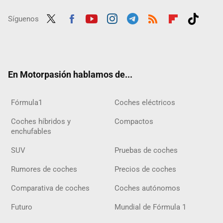
Síguenos
Twit
Fac
Yout
Inst
Tele
RSS
Flip
Tikt
ter
ebo
ube
agra
gra
boar
ok
ok
m
m
d
En Motorpasión hablamos de...
Fórmula1
Coches eléctricos
Coches híbridos y
Compactos
enchufables
SUV
Pruebas de coches
Rumores de coches
Precios de coches
Comparativa de coches
Coches autónomos
Futuro
Mundial de Fórmula 1