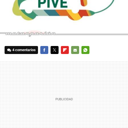
4 comentarios
FACEBOOK
TWITTER
FLIPBOARD
E-
WHATSAPP
MAIL