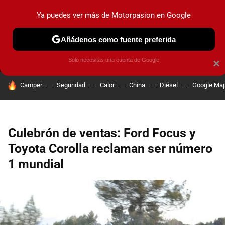
Ya puedes ver más de Motorpasion en Google
MENÚ
NUEVO
Añádenos como fuente preferida
PRUEBAS
COCHES ELÉCTRICOS
OBSERVATORIO
F1
Solo necesitas una cuenta de Google
×
HOY SE HABLA DE
Camper
Seguridad
Calor
China
Diésel
Google Ma
Culebrón de ventas: Ford Focus y
Toyota Corolla reclaman ser número
1 mundial