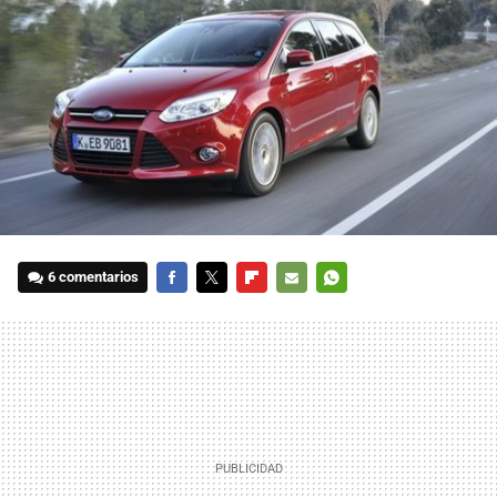
6 comentarios
FACEBOOK
TWITTER
FLIPBOARD
E-
WHATSAPP
MAIL