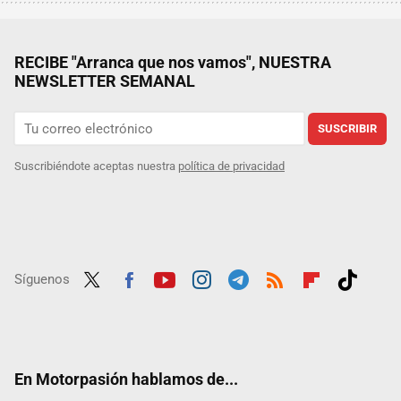
RECIBE "Arranca que nos vamos", NUESTRA
NEWSLETTER SEMANAL
SUSCRIBIR
Suscribiéndote aceptas nuestra
política de privacidad
Síguenos
Twit
Fac
Yout
Inst
Tele
RSS
Flip
Tikt
ter
ebo
ube
agra
gra
boar
ok
ok
m
m
d
En Motorpasión hablamos de...