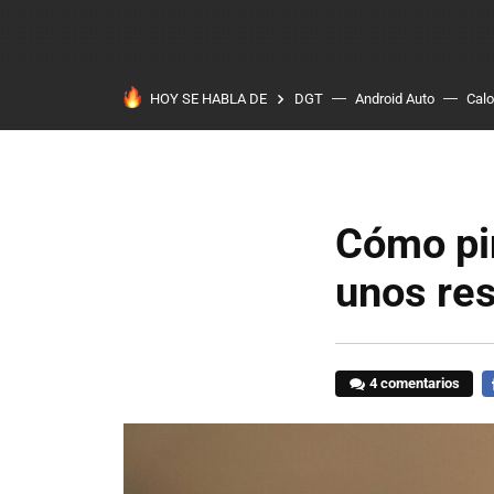
HOY SE HABLA DE
DGT
Android Auto
Calo
Cómo pi
unos res
4 comentarios
F