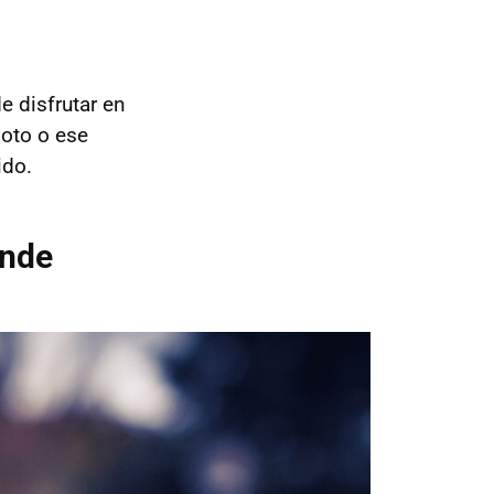
e disfrutar en
moto o ese
ido.
ande