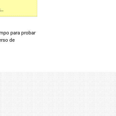
..
empo para probar
erso de