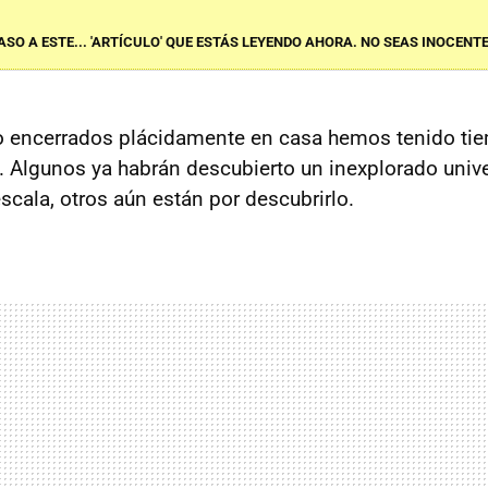
ASO A ESTE... 'ARTÍCULO' QUE ESTÁS LEYENDO AHORA. NO SEAS INOCENTE.
o encerrados plácidamente en casa hemos tenido ti
. Algunos ya habrán descubierto un inexplorado univ
scala, otros aún están por descubrirlo.