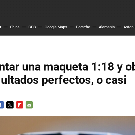
r
China
GPS
Google Maps
Porsche
Alemania
Aston 
ntar una maqueta 1:18 y o
ultados perfectos, o casi
ACEBOOK
TWITTER
FLIPBOARD
E-
MAIL