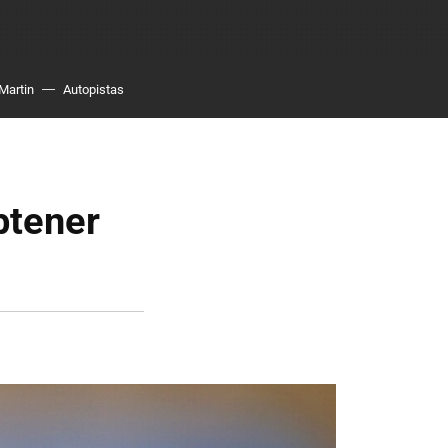
Martin
Autopistas
btener