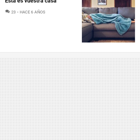
Esta es vuestra casa
COMENTARIOS
23
HACE 6 AÑOS