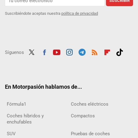
SUSCRIBIR
Suscribiéndote aceptas nuestra
política de privacidad
Síguenos
Twit
Fac
Yout
Inst
Tele
RSS
Flip
Tikt
ter
ebo
ube
agra
gra
boar
ok
ok
m
m
d
En Motorpasión hablamos de...
Fórmula1
Coches eléctricos
Coches híbridos y
Compactos
enchufables
SUV
Pruebas de coches