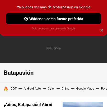
Ya puedes ver más de Motorpasion en Google
PRUEBAS
COCHES ELÉCTRICOS
OBSERVATORIO
F1
Añádenos como fuente preferida
Solo necesitas una cuenta de Google
×
Batapasión
HOY SE HABLA DE
DGT
Android Auto
Calor
China
Google Maps
Por
¡Adiós, Batapasión! Abrid