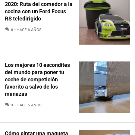
2020: Ruta del comedor a la
cocina con un Ford Focus
RS teledirigido
COMENTARIOS
6
HACE 6 AÑOS
Los mejores 10 escondites
del mundo para poner tu
coche de competición
favorito a salvo de los
manazas
COMENTARIOS
3
HACE 6 AÑOS
Cómo pintar una maqueta