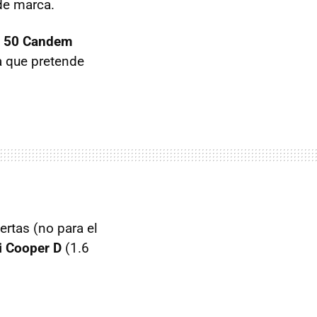
de marca.
i 50 Candem
a que pretende
ertas (no para el
i Cooper D
(1.6