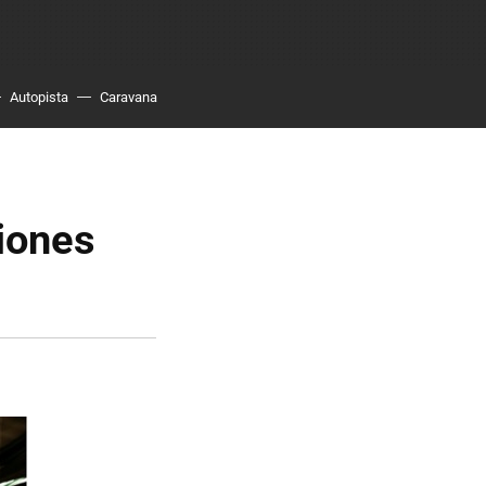
Autopista
Caravana
iones