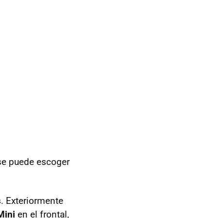
 se puede escoger
s
. Exteriormente
Mini
en el frontal,