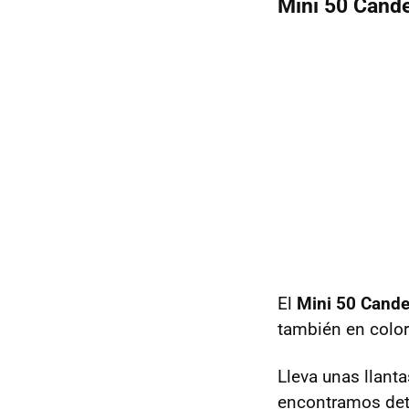
Mini 50 Cand
El
Mini 50 Cand
también en color
Lleva unas llant
encontramos det