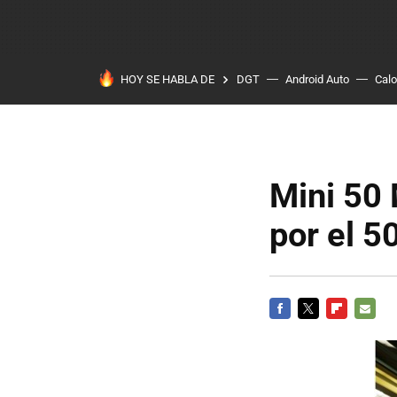
HOY SE HABLA DE
DGT
Android Auto
Calo
Mini 50 
por el 5
FACEBOOK
TWITTER
FLIPBOARD
E-
MAIL