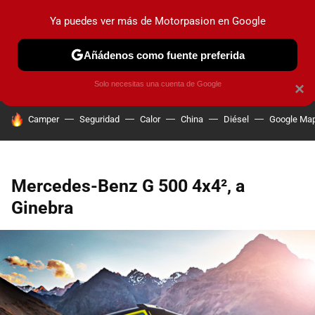
Ya puedes ver más de Motorpasion en Google
PRUEBAS
COCHES ELÉCTRICOS
OBSERVATORIO
F1
Añádenos como fuente preferida
Solo necesitas una cuenta de Google
×
HOY SE HABLA DE
Camper
Seguridad
Calor
China
Diésel
Google Ma
Mercedes-Benz G 500 4x4², a
Ginebra