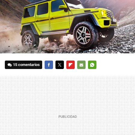
15 comentarios
FACEBOOK
TWITTER
FLIPBOARD
E-
WHATSAPP
MAIL