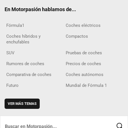
ok
m
m
d
En Motorpasión hablamos de...
Fórmula1
Coches eléctricos
Coches híbridos y
Compactos
enchufables
SUV
Pruebas de coches
Rumores de coches
Precios de coches
Comparativa de coches
Coches autónomos
Futuro
Mundial de Fórmula 1
VER MÁS TEMAS