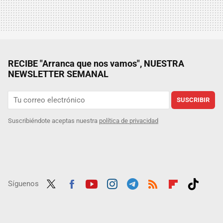
RECIBE "Arranca que nos vamos", NUESTRA
NEWSLETTER SEMANAL
SUSCRIBIR
Suscribiéndote aceptas nuestra
política de privacidad
Síguenos
Twit
Fac
Yout
Inst
Tele
RSS
Flip
Tikt
ter
ebo
ube
agra
gra
boar
ok