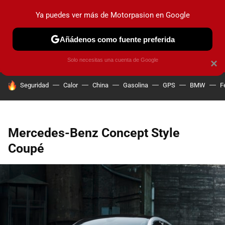
Ya puedes ver más de Motorpasion en Google
PRUEBAS
COCHES ELÉCTRICOS
OBSERVATORIO
F1
Añádenos como fuente preferida
Solo necesitas una cuenta de Google
×
HOY SE HABLA DE
Seguridad
Calor
China
Gasolina
GPS
BMW
F
Mercedes-Benz Concept Style
Coupé