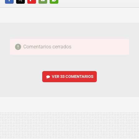
FACEBOOK
TWITTER
FLIPBOARD
E-
WHATSAPP
MAIL
Comentarios cerrados
VER
33 COMENTARIOS