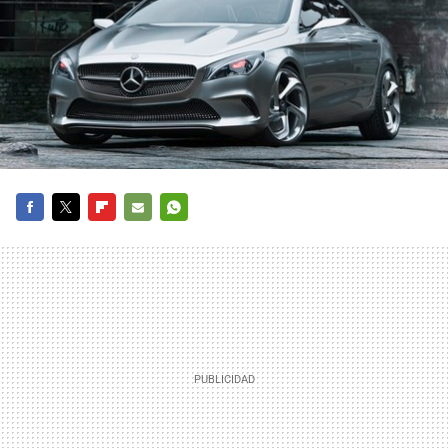
FACEBOOK
TWITTER
FLIPBOARD
E-
WHATSAPP
MAIL