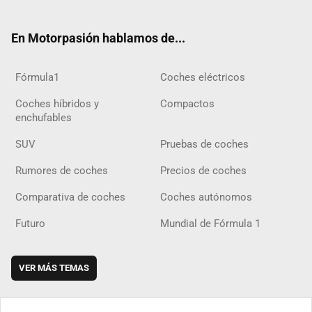
ter
ebo
ube
agra
gra
boar
ok
ok
m
m
d
En Motorpasión hablamos de...
Fórmula1
Coches eléctricos
Coches híbridos y
Compactos
enchufables
SUV
Pruebas de coches
Rumores de coches
Precios de coches
Comparativa de coches
Coches autónomos
Futuro
Mundial de Fórmula 1
VER MÁS TEMAS