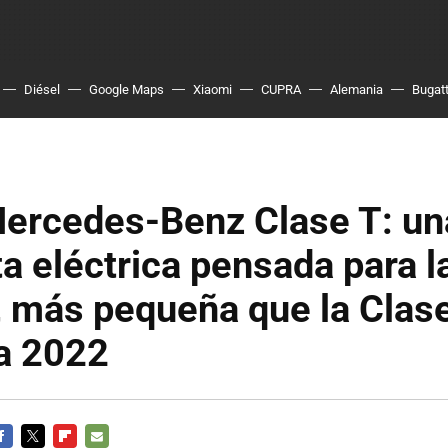
Diésel
Google Maps
Xiaomi
CUPRA
Alemania
Bugatt
ercedes-Benz Clase T: un
a eléctrica pensada para l
, más pequeña que la Clase
ra 2022