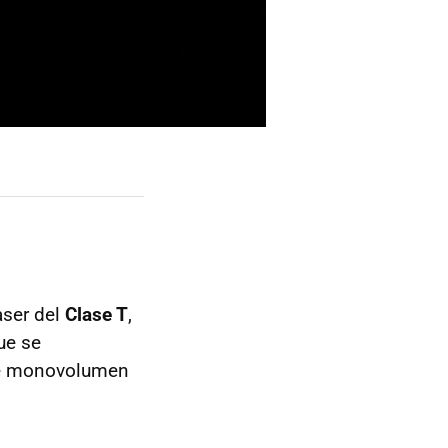
aser del
Clase T
,
ue se
nte monovolumen