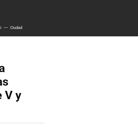
i
Ciudad
a
as
 V y