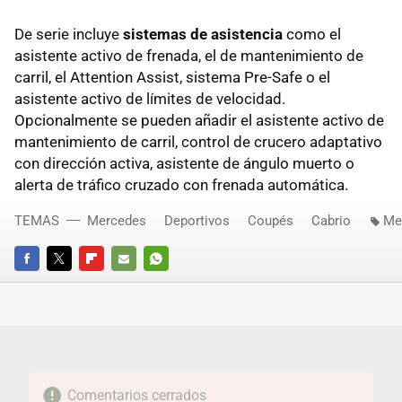
De serie incluye
sistemas de asistencia
como el
asistente activo de frenada, el de mantenimiento de
carril, el Attention Assist, sistema Pre-Safe o el
asistente activo de límites de velocidad.
Opcionalmente se pueden añadir el asistente activo de
mantenimiento de carril, control de crucero adaptativo
con dirección activa, asistente de ángulo muerto o
alerta de tráfico cruzado con frenada automática.
TEMAS
Mercedes
Deportivos
Coupés
Cabrio
Me
FACEBOOK
TWITTER
FLIPBOARD
E-
WHATSAPP
MAIL
Comentarios cerrados