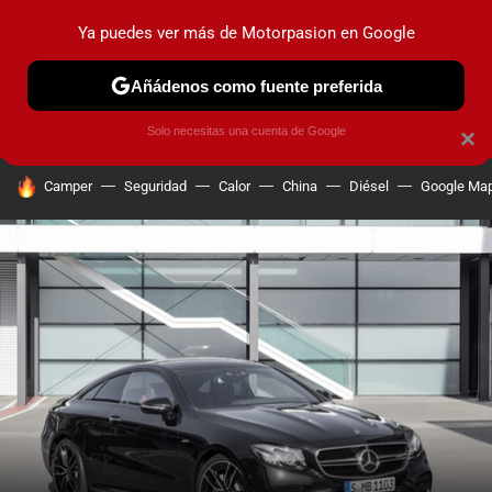
Ya puedes ver más de Motorpasion en Google
PRUEBAS
COCHES ELÉCTRICOS
OBSERVATORIO
F1
Añádenos como fuente preferida
Solo necesitas una cuenta de Google
×
HOY SE HABLA DE
Camper
Seguridad
Calor
China
Diésel
Google Ma