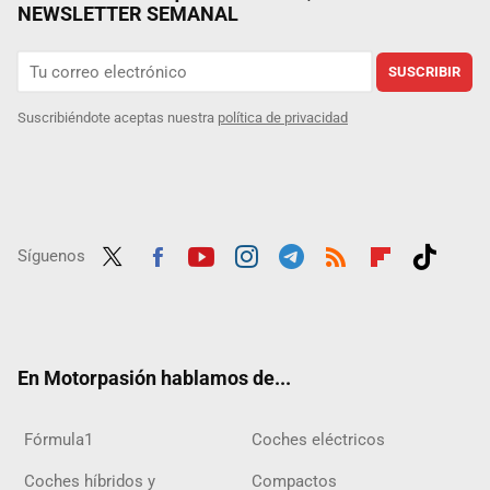
NEWSLETTER SEMANAL
SUSCRIBIR
Suscribiéndote aceptas nuestra
política de privacidad
Síguenos
Twit
Fac
Yout
Inst
Tele
RSS
Flip
Tikt
ter
ebo
ube
agra
gra
boar
ok
ok
m
m
d
En Motorpasión hablamos de...
Fórmula1
Coches eléctricos
Coches híbridos y
Compactos