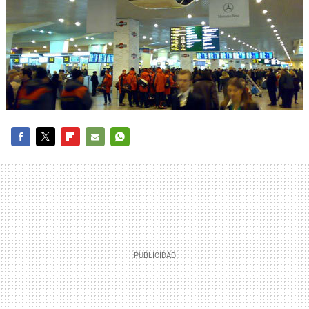
FACEBOOK
TWITTER
FLIPBOARD
E-
WHATSAPP
MAIL