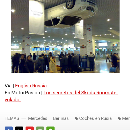
Vía |
English Russia
En MotorPasion |
Los secretos del Skoda Roomster
volador
TEMAS
Mercedes
Berlinas
Coches en Rusia
Mer