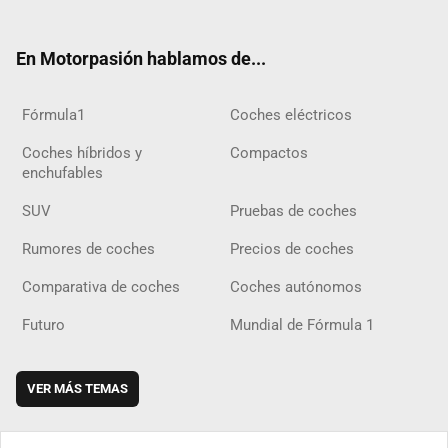
ter
ebo
ube
agra
gra
boar
ok
ok
m
m
d
En Motorpasión hablamos de...
Fórmula1
Coches eléctricos
Coches híbridos y
Compactos
enchufables
SUV
Pruebas de coches
Rumores de coches
Precios de coches
Comparativa de coches
Coches autónomos
Futuro
Mundial de Fórmula 1
VER MÁS TEMAS