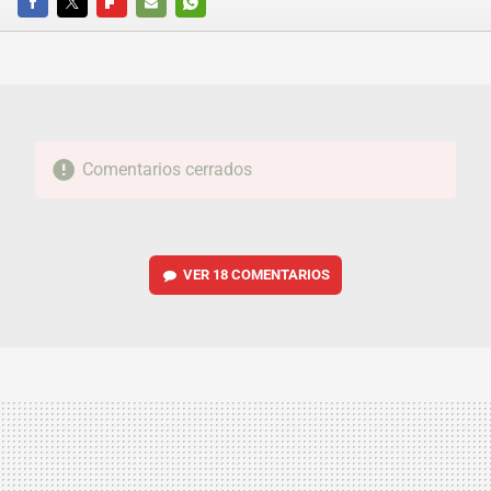
FACEBOOK
TWITTER
FLIPBOARD
E-
WHATSAPP
MAIL
Comentarios cerrados
VER
18 COMENTARIOS