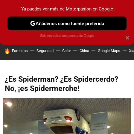
Ya puedes ver más de Motorpasion en Google
PRUEBAS
COCHES ELÉCTRICOS
OBSERVATORIO
F1
Añádenos como fuente preferida
Solo necesitas una cuenta de Google
×
HOY SE HABLA DE
Famosos
Seguridad
Calor
China
Google Maps
Xi
¿Es Spiderman? ¿Es Spidercerdo?
No, ¡es Spidermerche!