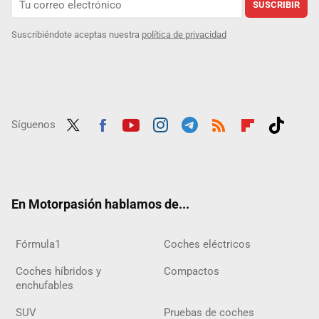
SUSCRIBIR
Suscribiéndote aceptas nuestra
política de privacidad
Síguenos
Twit
Fac
Yout
Inst
Tele
RSS
Flip
Tikt
ter
ebo
ube
agra
gra
boar
ok
ok
m
m
d
En Motorpasión hablamos de...
Fórmula1
Coches eléctricos
Coches híbridos y
Compactos
enchufables
SUV
Pruebas de coches