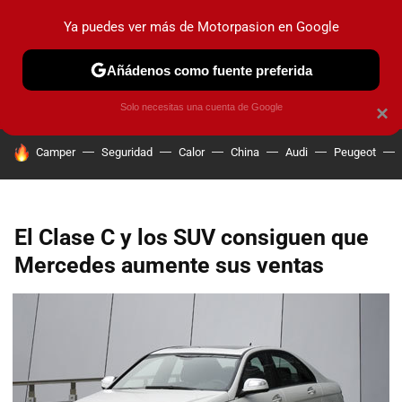
Ya puedes ver más de Motorpasion en Google
PRUEBAS
COCHES ELÉCTRICOS
OBSERVATORIO
F1
Añádenos como fuente preferida
Solo necesitas una cuenta de Google
×
HOY SE HABLA DE
Camper
Seguridad
Calor
China
Audi
Peugeot
El Clase C y los SUV consiguen que
Mercedes aumente sus ventas