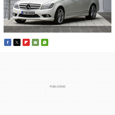
FACEBOOK
TWITTER
FLIPBOARD
E-
WHATSAPP
MAIL