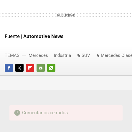
Fuente |
Automotive News
TEMAS
Mercedes
Industria
SUV
Mercedes Clas
FACEBOOK
TWITTER
FLIPBOARD
E-
WHATSAPP
MAIL
Comentarios cerrados