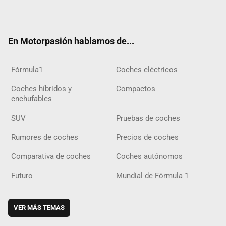
ter
ebo
ube
agra
gra
boar
ok
ok
m
m
d
En Motorpasión hablamos de...
Fórmula1
Coches eléctricos
Coches híbridos y
Compactos
enchufables
SUV
Pruebas de coches
Rumores de coches
Precios de coches
Comparativa de coches
Coches autónomos
Futuro
Mundial de Fórmula 1
VER MÁS TEMAS