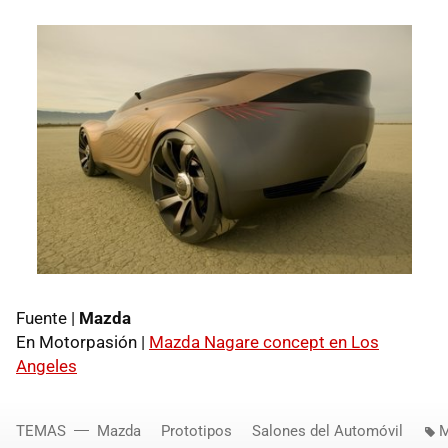
Fuente |
Mazda
En Motorpasión |
Mazda Nagare concept en Los
Angeles
TEMAS
Mazda
Prototipos
Salones del Automóvil
M