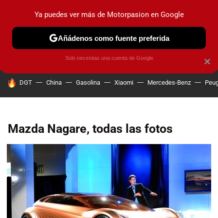
Ya puedes ver más de Motorpasion en Google
PRUEBAS
COCHES ELÉCTRICOS
OBSERVATORIO
F1
Añádenos como fuente preferida
Solo necesitas una cuenta de Google
×
HOY SE HABLA DE
DGT
China
Gasolina
Xiaomi
Mercedes-Benz
Peug
Mazda Nagare, todas las fotos