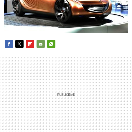
FACEBOOK
TWITTER
FLIPBOARD
E-
WHATSAPP
MAIL