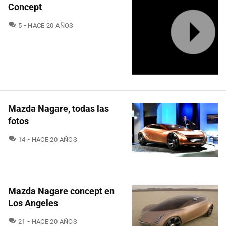
Concept
COMENTARIOS
5
HACE 20 AÑOS
Mazda Nagare, todas las
fotos
COMENTARIOS
14
HACE 20 AÑOS
Mazda Nagare concept en
Los Angeles
COMENTARIOS
21
HACE 20 AÑOS