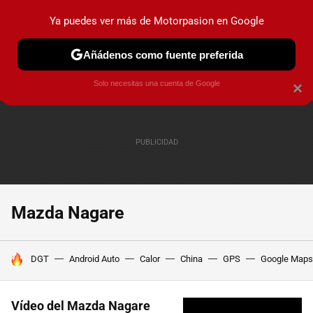
Ya puedes ver más de Motorpasion en Google
PRUEBAS
COCHES ELÉCTRICOS
OBSERVATORIO
F1
Añádenos como fuente preferida
Solo necesitas una cuenta de Google
×
Mazda Nagare
HOY SE HABLA DE
DGT
Android Auto
Calor
China
GPS
Google Maps
Vídeo del Mazda Nagare