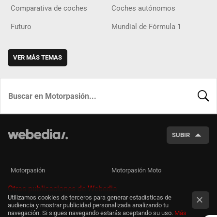
Comparativa de coches
Coches autónomos
Futuro
Mundial de Fórmula 1
VER MÁS TEMAS
BUSCA
SUBIR
Motorpasión
Motorpasión Moto
Otras publicaciones de Webedia
Utilizamos cookies de terceros para generar estadísticas de
audiencia y mostrar publicidad personalizada analizando tu
navegación. Si sigues navegando estarás aceptando su uso.
Más