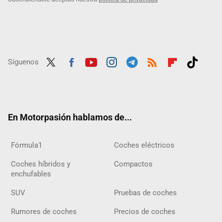
Síguenos
Twit
Fac
Yout
Inst
Tele
RSS
Flip
Tikt
ter
ebo
ube
agra
gra
boar
ok
ok
m
m
d
En Motorpasión hablamos de...
Fórmula1
Coches eléctricos
Coches híbridos y
Compactos
enchufables
SUV
Pruebas de coches
Rumores de coches
Precios de coches