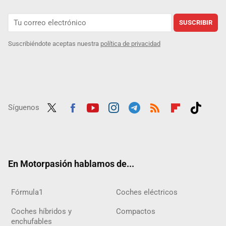
SUSCRIBIR
Suscribiéndote aceptas nuestra
política de privacidad
Síguenos
Twit
Fac
Yout
Inst
Tele
RSS
Flip
Tikt
ter
ebo
ube
agra
gra
boar
ok
ok
m
m
d
En Motorpasión hablamos de...
Fórmula1
Coches eléctricos
Coches híbridos y
Compactos
enchufables