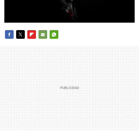
FACEBOOK
TWITTER
FLIPBOARD
E-
WHATSAPP
MAIL