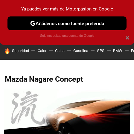
Ya puedes ver más de Motorpasion en Google
PRUEBAS
COCHES ELÉCTRICOS
OBSERVATORIO
F1
Añádenos como fuente preferida
Solo necesitas una cuenta de Google
×
HOY SE HABLA DE
Seguridad
Calor
China
Gasolina
GPS
BMW
F
Mazda Nagare Concept