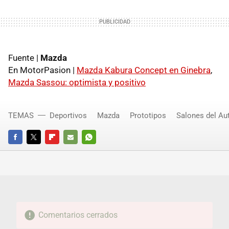
Fuente |
Mazda
En MotorPasion |
Mazda Kabura Concept en Ginebra
,
Mazda Sassou: optimista y positivo
TEMAS
Deportivos
Mazda
Prototipos
Salones del Au
FACEBOOK
TWITTER
FLIPBOARD
E-
WHATSAPP
MAIL
Comentarios cerrados