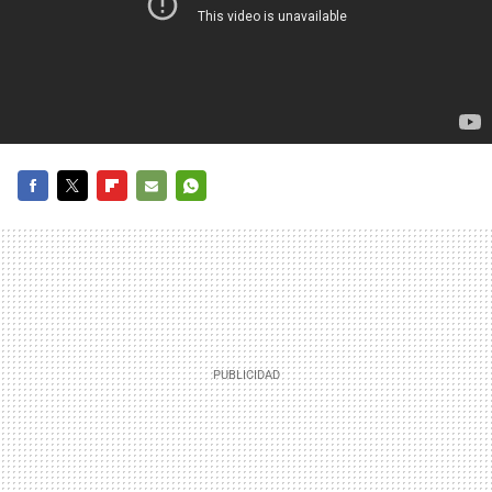
FACEBOOK
TWITTER
FLIPBOARD
E-
WHATSAPP
MAIL