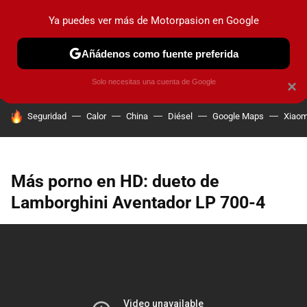
Ya puedes ver más de Motorpasion en Google
PRUEBAS
COCHES ELÉCTRICOS
OBSERVATORIO
F1
Añádenos como fuente preferida
Solo necesitas una cuenta de Google
×
HOY SE HABLA DE
Seguridad
Calor
China
Diésel
Google Maps
Xiaom
Más porno en HD: dueto de
Lamborghini Aventador LP 700-4