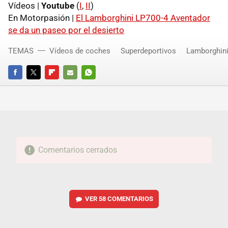
Vídeos |
Youtube
(
I
,
II
)
En Motorpasión |
El Lamborghini LP700-4 Aventador
se da un paseo por el desierto
TEMAS
Vídeos de coches
Superdeportivos
Lamborghin
FACEBOOK
TWITTER
FLIPBOARD
E-
WHATSAPP
MAIL
Comentarios cerrados
VER
58 COMENTARIOS