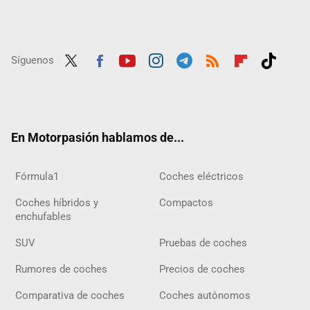
Síguenos
Twit
Fac
Yout
Inst
Tele
RSS
Flip
Tikt
ter
ebo
ube
agra
gra
boar
ok
ok
m
m
d
En Motorpasión hablamos de...
Fórmula1
Coches eléctricos
Coches híbridos y
Compactos
enchufables
SUV
Pruebas de coches
Rumores de coches
Precios de coches
Comparativa de coches
Coches autónomos