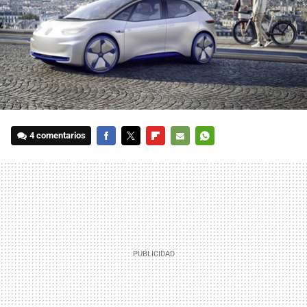
4 comentarios
FACEBOOK
TWITTER
FLIPBOARD
E-
WHATSAPP
MAIL