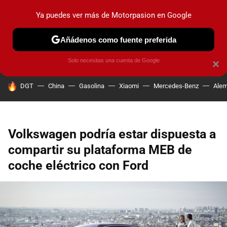
Ya puedes ver más de Motorpasion en Google
PRUEBAS
COCHES ELÉCTRICOS
OBSERVATORIO
F1
Añádenos como fuente preferida
Solo necesitas una cuenta de Google
×
HOY SE HABLA DE
DGT
China
Gasolina
Xiaomi
Mercedes-Benz
Alem
Volkswagen podría estar dispuesta a
compartir su plataforma MEB de
coche eléctrico con Ford