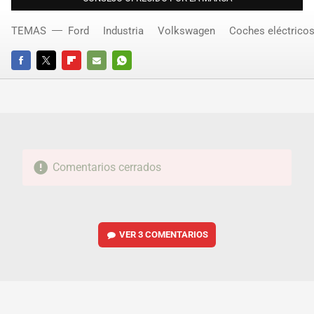
TEMAS
Ford
Industria
Volkswagen
Coches eléctrico
FACEBOOK
TWITTER
FLIPBOARD
E-
WHATSAPP
MAIL
Comentarios cerrados
VER
3 COMENTARIOS