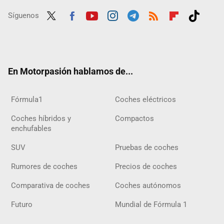
Síguenos
Twit
Fac
Yout
Inst
Tele
RSS
Flip
Tikt
ter
ebo
ube
agra
gra
boar
ok
ok
m
m
d
En Motorpasión hablamos de...
Fórmula1
Coches eléctricos
Coches híbridos y
Compactos
enchufables
SUV
Pruebas de coches
Rumores de coches
Precios de coches
Comparativa de coches
Coches autónomos
Futuro
Mundial de Fórmula 1