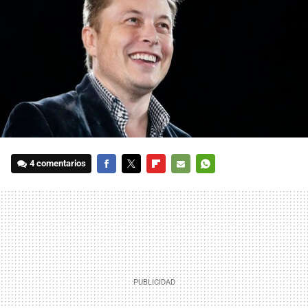
4 comentarios
FACEBOOK
TWITTER
FLIPBOARD
E-
WHATSAPP
MAIL