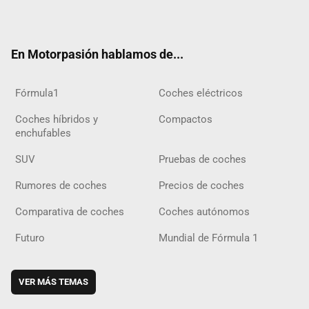
ter
ebo
ube
agra
gra
boar
ok
ok
m
m
d
En Motorpasión hablamos de...
Fórmula1
Coches eléctricos
Coches híbridos y
Compactos
enchufables
SUV
Pruebas de coches
Rumores de coches
Precios de coches
Comparativa de coches
Coches autónomos
Futuro
Mundial de Fórmula 1
VER MÁS TEMAS