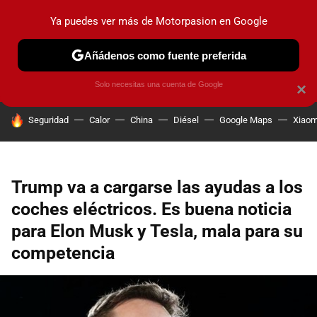
Ya puedes ver más de Motorpasion en Google
PRUEBAS
COCHES ELÉCTRICOS
OBSERVATORIO
F1
Añádenos como fuente preferida
Solo necesitas una cuenta de Google
×
HOY SE HABLA DE
Seguridad
Calor
China
Diésel
Google Maps
Xiaom
Trump va a cargarse las ayudas a los
coches eléctricos. Es buena noticia
para Elon Musk y Tesla, mala para su
competencia