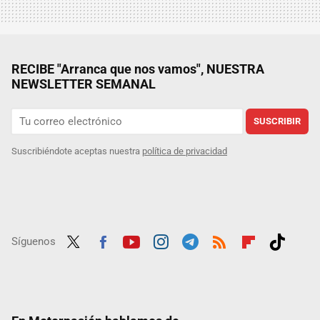
RECIBE "Arranca que nos vamos", NUESTRA
NEWSLETTER SEMANAL
SUSCRIBIR
Suscribiéndote aceptas nuestra
política de privacidad
Síguenos
Twit
Fac
Yout
Inst
Tele
RSS
Flip
Tikt
ter
ebo
ube
agra
gra
boar
ok
ok
m
m
d