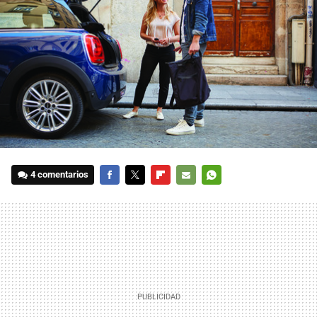
4 comentarios
FACEBOOK
TWITTER
FLIPBOARD
E-
WHATSAPP
MAIL