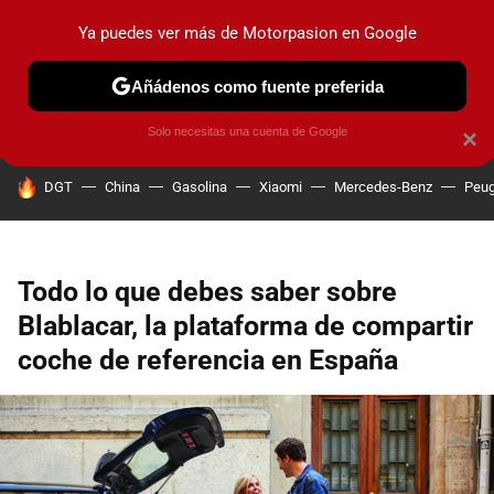
Ya puedes ver más de Motorpasion en Google
PRUEBAS
COCHES ELÉCTRICOS
OBSERVATORIO
F1
Añádenos como fuente preferida
Solo necesitas una cuenta de Google
×
HOY SE HABLA DE
DGT
China
Gasolina
Xiaomi
Mercedes-Benz
Peug
Todo lo que debes saber sobre
Blablacar, la plataforma de compartir
coche de referencia en España