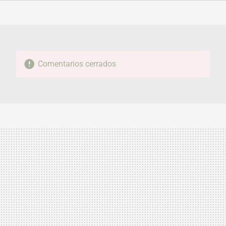
FACEBOOK
TWITTER
FLIPBOARD
E-
WHATSAPP
MAIL
Comentarios cerrados