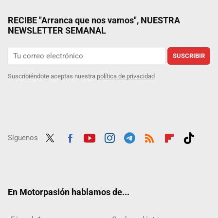
RECIBE "Arranca que nos vamos", NUESTRA
NEWSLETTER SEMANAL
SUSCRIBIR
Suscribiéndote aceptas nuestra
política de privacidad
Síguenos
Twit
Fac
Yout
Inst
Tele
RSS
Flip
Tikt
ter
ebo
ube
agra
gra
boar
ok
ok
m
m
d
En Motorpasión hablamos de...