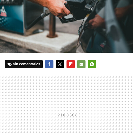
Sin comentarios
FACEBOOK
TWITTER
FLIPBOARD
E-
WHATSAPP
MAIL