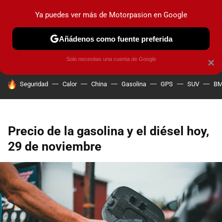
Ya puedes ver más de Motorpasion en Google
PRUEBAS
COCHES ELÉCTRICOS
OBSERVATORIO
F1
Añádenos como fuente preferida
Solo necesitas una cuenta de Google
×
HOY SE HABLA DE
Seguridad
Calor
China
Gasolina
GPS
SUV
B
Precio de la gasolina y el diésel hoy,
29 de noviembre