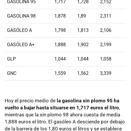
GASOLINA 95
1,717
1,728
2,152
GASOLINA 98
1,878
1,89
2,311
GASÓLEO A
1,798
1,813
2,106
GASÓLEO A+
1,888
1,902
2,199
GLP
1,044
1,044
1,058
GNC
1,559
1,562
3,339
Hoy el precio medio de
la gasolina sin plomo 95 ha
vuelto a bajar hasta situarse en 1,717 euros el litro
,
mientras que la sin plomo 98 ahora cuesta de media
1,888 euros el litro. El gasóleo A desciende por debajo
de la barrera de los 1,80 euros el litros y se establece