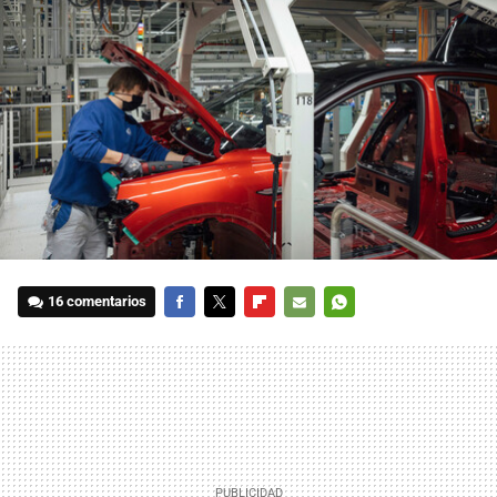
16 comentarios
FACEBOOK
TWITTER
FLIPBOARD
E-
WHATSAPP
MAIL