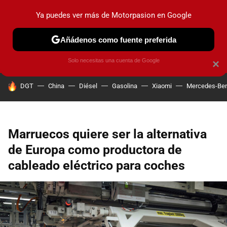
Ya puedes ver más de Motorpasion en Google
PRUEBAS
COCHES ELÉCTRICOS
OBSERVATORIO
F1
Añádenos como fuente preferida
Solo necesitas una cuenta de Google
×
HOY SE HABLA DE
DGT
China
Diésel
Gasolina
Xiaomi
Mercedes-Be
Marruecos quiere ser la alternativa
de Europa como productora de
cableado eléctrico para coches