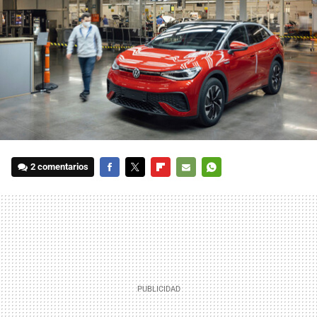
2 comentarios
FACEBOOK
TWITTER
FLIPBOARD
E-
WHATSAPP
MAIL