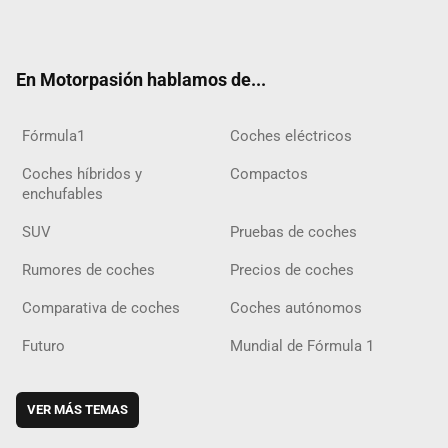
ter
ebo
ube
agra
gra
boar
ok
ok
m
m
d
En Motorpasión hablamos de...
Fórmula1
Coches eléctricos
Coches híbridos y
Compactos
enchufables
SUV
Pruebas de coches
Rumores de coches
Precios de coches
Comparativa de coches
Coches autónomos
Futuro
Mundial de Fórmula 1
VER MÁS TEMAS