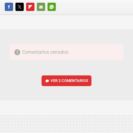
FACEBOOK
TWITTER
FLIPBOARD
E-
WHATSAPP
MAIL
Comentarios cerrados
VER
2 COMENTARIOS