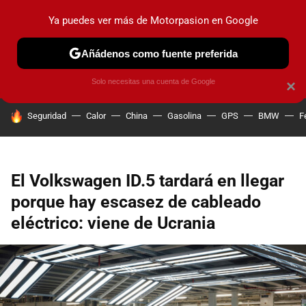
Ya puedes ver más de Motorpasion en Google
PRUEBAS
COCHES ELÉCTRICOS
OBSERVATORIO
F1
Añádenos como fuente preferida
Solo necesitas una cuenta de Google
×
HOY SE HABLA DE
Seguridad
Calor
China
Gasolina
GPS
BMW
F
El Volkswagen ID.5 tardará en llegar
porque hay escasez de cableado
eléctrico: viene de Ucrania