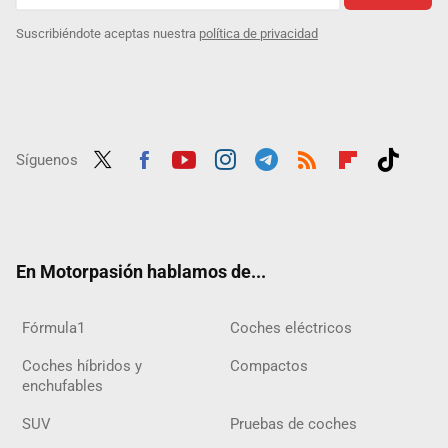
Suscribiéndote aceptas nuestra
política de privacidad
Síguenos
Twit
Fac
Yout
Inst
Tele
RSS
Flip
Tikt
ter
ebo
ube
agra
gra
boar
ok
ok
m
m
d
En Motorpasión hablamos de...
Fórmula1
Coches eléctricos
Coches híbridos y
Compactos
enchufables
SUV
Pruebas de coches