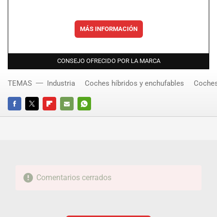
MÁS INFORMACIÓN
CONSEJO OFRECIDO POR LA MARCA
TEMAS
Industria
Coches híbridos y enchufables
Coches
FACEBOOK
TWITTER
FLIPBOARD
E-
WHATSAPP
MAIL
Comentarios cerrados