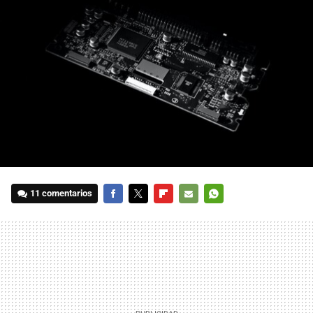
11 comentarios
FACEBOOK
TWITTER
FLIPBOARD
E-
WHATSAPP
MAIL