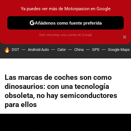
Ya puedes ver más de Motorpasion en Google
PRUEBAS
COCHES ELÉCTRICOS
OBSERVATORIO
F1
Añádenos como fuente preferida
Solo necesitas una cuenta de Google
×
HOY SE HABLA DE
DGT
Android Auto
Calor
China
GPS
Google Maps
Las marcas de coches son como
dinosaurios: con una tecnología
obsoleta, no hay semiconductores
para ellos