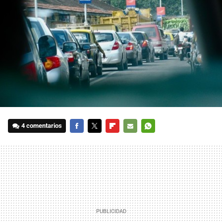
4 comentarios
FACEBOOK
TWITTER
FLIPBOARD
E-
WHATSAPP
MAIL