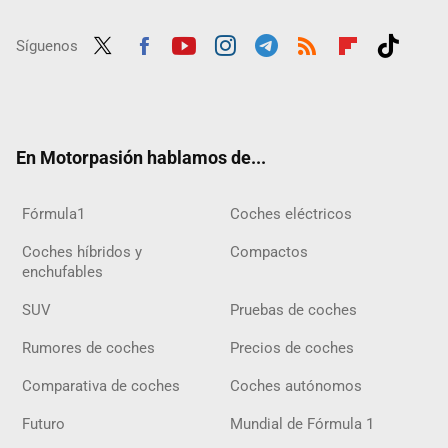
Síguenos
Twit
Fac
Yout
Inst
Tele
RSS
Flip
Tikt
ter
ebo
ube
agra
gra
boar
ok
ok
m
m
d
En Motorpasión hablamos de...
Fórmula1
Coches eléctricos
Coches híbridos y
Compactos
enchufables
SUV
Pruebas de coches
Rumores de coches
Precios de coches
Comparativa de coches
Coches autónomos
Futuro
Mundial de Fórmula 1