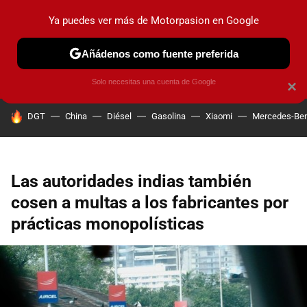
Ya puedes ver más de Motorpasion en Google
PRUEBAS
COCHES ELÉCTRICOS
OBSERVATORIO
F1
Añádenos como fuente preferida
Solo necesitas una cuenta de Google
×
HOY SE HABLA DE
DGT
China
Diésel
Gasolina
Xiaomi
Mercedes-Be
Las autoridades indias también
cosen a multas a los fabricantes por
prácticas monopolísticas