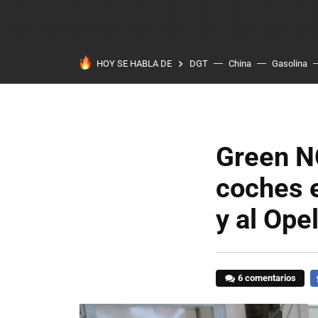
HOY SE HABLA DE
DGT
China
Gasolina
Green NC
coches e
y al Ope
6 comentarios
F