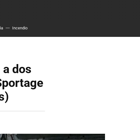
ña
Incendio
 a dos
 Sportage
s)