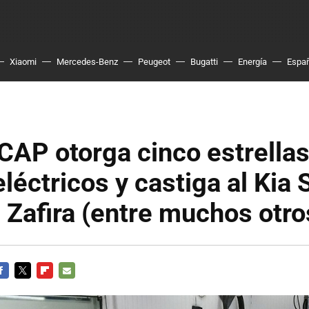
Xiaomi
Mercedes-Benz
Peugeot
Bugatti
Energía
Espa
AP otorga cinco estrellas
léctricos y castiga al Kia
l Zafira (entre muchos otro
ACEBOOK
TWITTER
FLIPBOARD
E-
MAIL