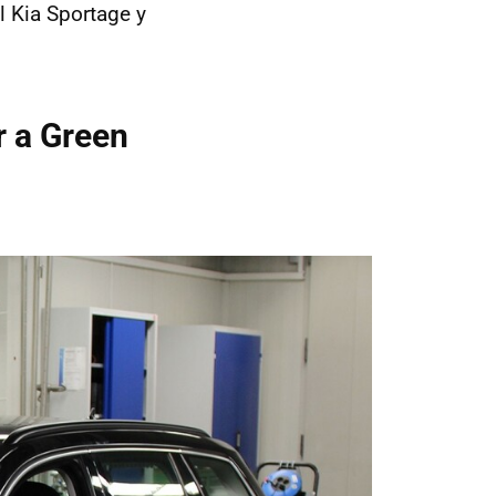
l Kia Sportage y
r a Green