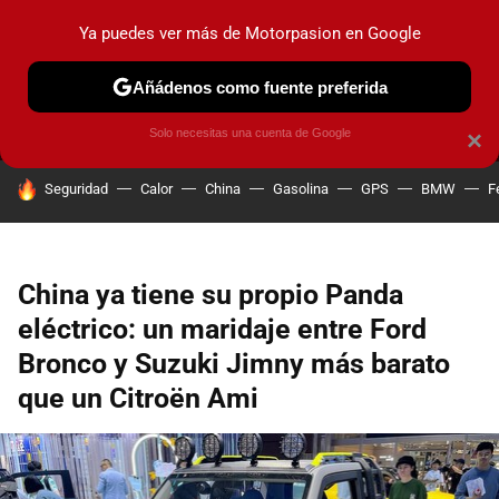
Ya puedes ver más de Motorpasion en Google
MENÚ
NUEVO
Añádenos como fuente preferida
PRUEBAS
COCHES ELÉCTRICOS
OBSERVATORIO
F1
Solo necesitas una cuenta de Google
×
HOY SE HABLA DE
Seguridad
Calor
China
Gasolina
GPS
BMW
F
China ya tiene su propio Panda
eléctrico: un maridaje entre Ford
Bronco y Suzuki Jimny más barato
que un Citroën Ami