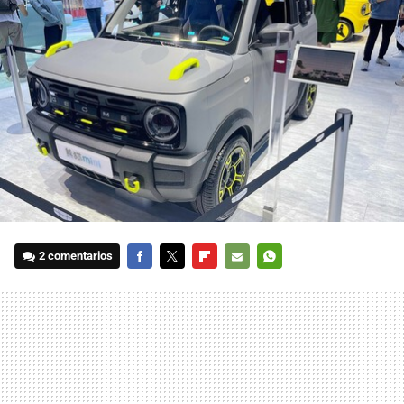
2 comentarios
FACEBOOK
TWITTER
FLIPBOARD
E-
WHATSAPP
MAIL