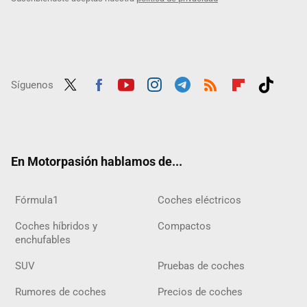
Síguenos
Twit
Fac
Yout
Inst
Tele
RSS
Flip
Tikt
ter
ebo
ube
agra
gra
boar
ok
ok
m
m
d
En Motorpasión hablamos de...
Fórmula1
Coches eléctricos
Coches híbridos y
Compactos
enchufables
SUV
Pruebas de coches
Rumores de coches
Precios de coches