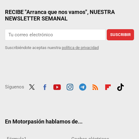
RECIBE "Arranca que nos vamos", NUESTRA
NEWSLETTER SEMANAL
SUSCRIBIR
Suscribiéndote aceptas nuestra
política de privacidad
Síguenos
Twit
Fac
Yout
Inst
Tele
RSS
Flip
Tikt
ter
ebo
ube
agra
gra
boar
ok
ok
m
m
d
En Motorpasión hablamos de...