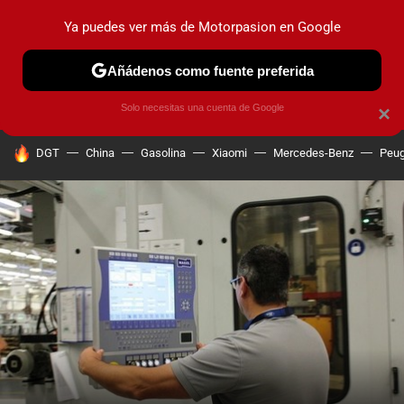
Ya puedes ver más de Motorpasion en Google
PRUEBAS
COCHES ELÉCTRICOS
OBSERVATORIO
F1
Añádenos como fuente preferida
Solo necesitas una cuenta de Google
×
HOY SE HABLA DE
DGT
China
Gasolina
Xiaomi
Mercedes-Benz
Peug