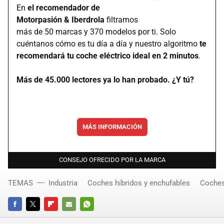
En
el recomendador de
Motorpasión & Iberdrola
filtramos
más de 50 marcas y 370 modelos por ti. Solo
cuéntanos cómo es tu día a día y nuestro algoritmo
te
recomendará tu coche eléctrico ideal en 2 minutos
.
Más de 45.000 lectores ya lo han probado. ¿Y tú?
MÁS INFORMACIÓN
CONSEJO OFRECIDO POR LA MARCA
TEMAS
Industria
Coches híbridos y enchufables
Coches
FACEBOOK
TWITTER
FLIPBOARD
E-
WHATSAPP