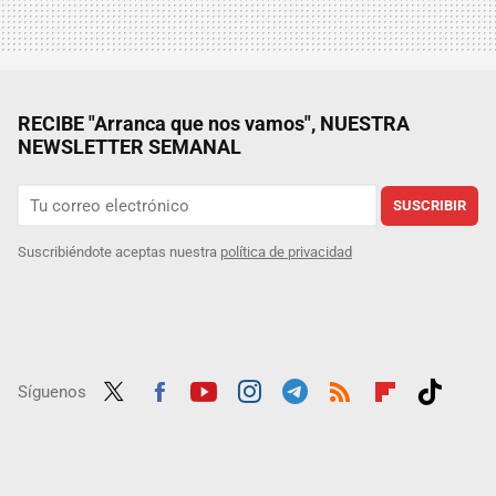
RECIBE "Arranca que nos vamos", NUESTRA
NEWSLETTER SEMANAL
SUSCRIBIR
Suscribiéndote aceptas nuestra
política de privacidad
Síguenos
Twit
Fac
Yout
Inst
Tele
RSS
Flip
Tikt
ter
ebo
ube
agra
gra
boar
ok
ok
m
m
d