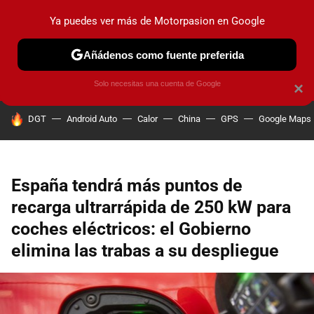
Ya puedes ver más de Motorpasion en Google
PRUEBAS
COCHES ELÉCTRICOS
OBSERVATORIO
F1
Añádenos como fuente preferida
Solo necesitas una cuenta de Google
×
HOY SE HABLA DE
DGT
Android Auto
Calor
China
GPS
Google Maps
España tendrá más puntos de
recarga ultrarrápida de 250 kW para
coches eléctricos: el Gobierno
elimina las trabas a su despliegue