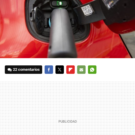
22 comentarios
FACEBOOK
TWITTER
FLIPBOARD
E-
WHATSAPP
MAIL