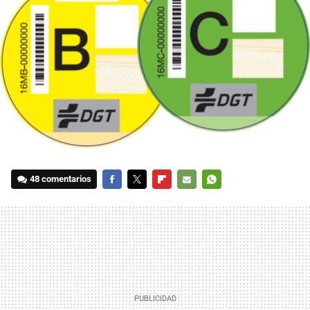
48 comentarios
FACEBOOK
TWITTER
FLIPBOARD
E-
WHATSAPP
MAIL