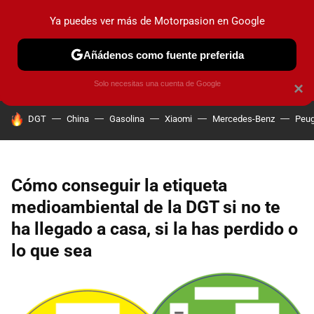
Ya puedes ver más de Motorpasion en Google
PRUEBAS
COCHES ELÉCTRICOS
OBSERVATORIO
F1
Añádenos como fuente preferida
Solo necesitas una cuenta de Google
×
HOY SE HABLA DE
DGT
China
Gasolina
Xiaomi
Mercedes-Benz
Peug
Cómo conseguir la etiqueta
medioambiental de la DGT si no te
ha llegado a casa, si la has perdido o
lo que sea