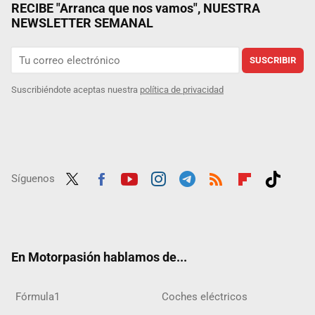
RECIBE "Arranca que nos vamos", NUESTRA
NEWSLETTER SEMANAL
SUSCRIBIR
Suscribiéndote aceptas nuestra
política de privacidad
Síguenos
Twit
Fac
Yout
Inst
Tele
RSS
Flip
Tikt
ter
ebo
ube
agra
gra
boar
ok
ok
m
m
d
En Motorpasión hablamos de...
Fórmula1
Coches eléctricos