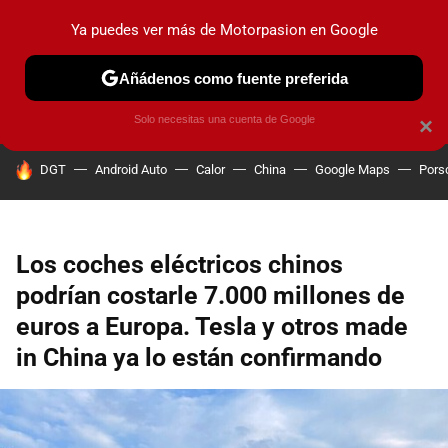
Ya puedes ver más de Motorpasion en Google
PRUEBAS
COCHES ELÉCTRICOS
OBSERVATORIO
F1
Añádenos como fuente preferida
Solo necesitas una cuenta de Google
×
HOY SE HABLA DE
DGT
Android Auto
Calor
China
Google Maps
Pors
Los coches eléctricos chinos
podrían costarle 7.000 millones de
euros a Europa. Tesla y otros made
in China ya lo están confirmando