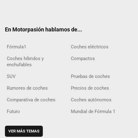
Twit
Fac
Yout
Inst
Tele
RSS
Flip
Tikt
ter
ebo
ube
agra
gra
boar
ok
ok
m
m
d
En Motorpasión hablamos de...
Fórmula1
Coches eléctricos
Coches híbridos y
Compactos
enchufables
SUV
Pruebas de coches
Rumores de coches
Precios de coches
Comparativa de coches
Coches autónomos
Futuro
Mundial de Fórmula 1
VER MÁS TEMAS