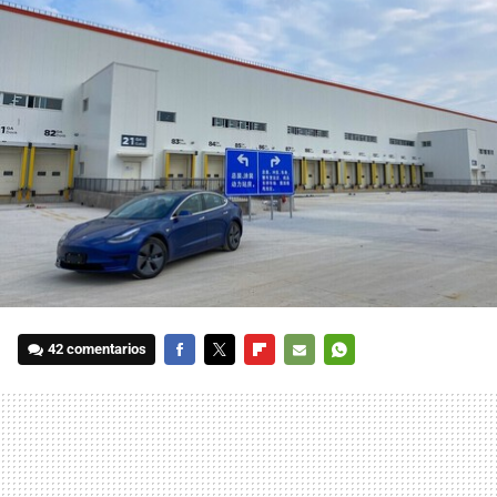
42 comentarios
FACEBOOK
TWITTER
FLIPBOARD
E-
WHATSAPP
MAIL