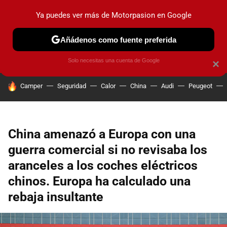
Ya puedes ver más de Motorpasion en Google
PRUEBAS
COCHES ELÉCTRICOS
OBSERVATORIO
F1
Añádenos como fuente preferida
Solo necesitas una cuenta de Google
×
HOY SE HABLA DE
Camper
Seguridad
Calor
China
Audi
Peugeot
China amenazó a Europa con una
guerra comercial si no revisaba los
aranceles a los coches eléctricos
chinos. Europa ha calculado una
rebaja insultante