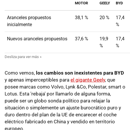
MOTOR
GEELY
BYD
Aranceles propuestos
38,1 %
20 %
17,4
inicialmente
%
Nuevos aranceles propuestos
37,6 %
19,9
17,4
%
%
Como vemos,
los cambios son inexistentes para BYD
y apenas imperceptibles para
el gigante Geely
, que
posee marcas como Volvo, Lynk &Co, Polestar, smart o
Lotus. Esta 'rebaja' por llamarlo de alguna forma,
puede ser un globo sonda político para relajar la
situación o simplemente un ajuste burocrático puro y
duro dentro del plan de la UE de encarecer el coche
eléctrico fabricado en China y vendido en territorio
europeo.