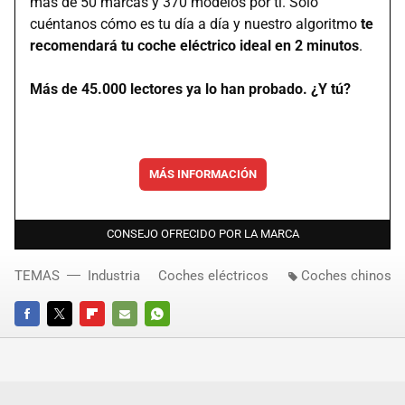
más de 50 marcas y 370 modelos por ti. Solo
cuéntanos cómo es tu día a día y nuestro algoritmo
te
recomendará tu coche eléctrico ideal en 2 minutos
.
Más de 45.000 lectores ya lo han probado. ¿Y tú?
MÁS INFORMACIÓN
CONSEJO OFRECIDO POR LA MARCA
TEMAS
Industria
Coches eléctricos
Coches chinos
FACEBOOK
TWITTER
FLIPBOARD
E-
WHATSAPP
MAIL