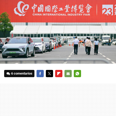
6 comentarios
FACEBOOK
TWITTER
FLIPBOARD
E-
WHATSAPP
MAIL