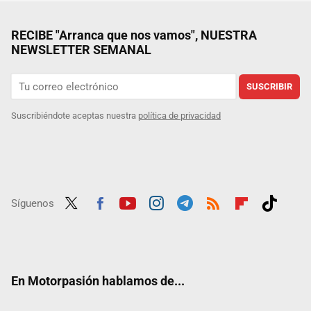
RECIBE "Arranca que nos vamos", NUESTRA
NEWSLETTER SEMANAL
SUSCRIBIR
Suscribiéndote aceptas nuestra
política de privacidad
Síguenos
Twit
Fac
Yout
Inst
Tele
RSS
Flip
Tikt
ter
ebo
ube
agra
gra
boar
ok
ok
m
m
d
En Motorpasión hablamos de...